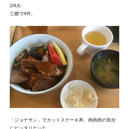
2/4火:
三郷で4件。
「ジョナサン」でカットステーキ丼。肉肉肉の気分
にピッタリだった。