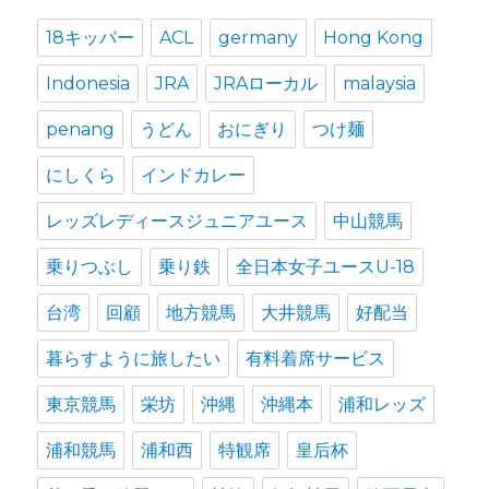
ブ
18キッパー
ACL
germany
Hong Kong
Indonesia
JRA
JRAローカル
malaysia
penang
うどん
おにぎり
つけ麺
にしくら
インドカレー
レッズレディースジュニアユース
中山競馬
乗りつぶし
乗り鉄
全日本女子ユースU-18
台湾
回顧
地方競馬
大井競馬
好配当
暮らすように旅したい
有料着席サービス
東京競馬
栄坊
沖縄
沖縄本
浦和レッズ
浦和競馬
浦和西
特観席
皇后杯