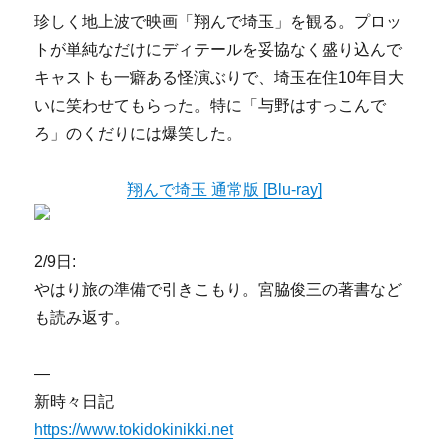
珍しく地上波で映画「翔んで埼玉」を観る。プロッ
トが単純なだけにディテールを妥協なく盛り込んで
キャストも一癖ある怪演ぶりで、埼玉在住10年目大
いに笑わせてもらった。特に「与野はすっこんで
ろ」のくだりには爆笑した。
翔んで埼玉 通常版 [Blu-ray]
2/9日:
やはり旅の準備で引きこもり。宮脇俊三の著書など
も読み返す。
—
新時々日記
https://www.tokidokinikki.net