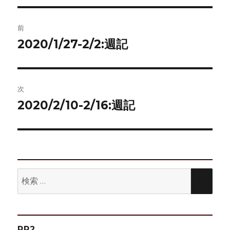
リ
ー
投
前
稿
2020/1/27-2/2:週記
前
の
ナ
投
ビ
稿:
次
ゲ
2020/2/10-2/16:週記
次
の
ー
投
シ
稿:
ョ
検
検
ン
索:
索
PR2