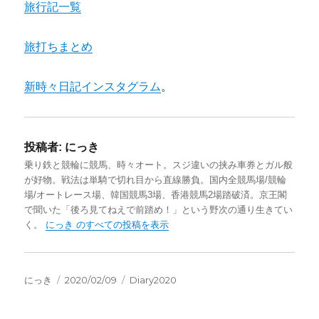
旅行記一覧
旅打ちまとめ
新時々日記インスタグラム
。
投稿者:
にっき
乗り鉄と競輪に競馬、時々オート。スジ違いの挟み車券とガル般
が好物。戦法は単騎で切れ目から直線勝負。国内全競馬場/競輪
場/オートレース場、韓国競馬3場、香港競馬2場踏破済。京王閣
で聞いた「後ろ見てねえで前踏め！」という野次の通り生きてい
く。
にっき のすべての投稿を表示
投
投
カ
にっき
2020/02/09
Diary2020
稿
稿
テ
者
日:
ゴ