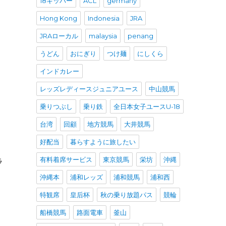
18キッパー
ACL
germany
Hong Kong
Indonesia
JRA
JRAローカル
malaysia
penang
うどん
おにぎり
つけ麺
にしくら
インドカレー
レッズレディースジュニアユース
中山競馬
乗りつぶし
乗り鉄
全日本女子ユースU-18
台湾
回顧
地方競馬
大井競馬
好配当
暮らすように旅したい
有料着席サービス
東京競馬
栄坊
沖縄
ラ
沖縄本
浦和レッズ
浦和競馬
浦和西
特観席
皇后杯
秋の乗り放題パス
競輪
船橋競馬
路面電車
釜山