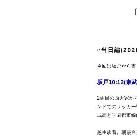
○当日編(2020
今回は坂戸から書
坂戸10:12(東
2駅目の西大家か
ンドでのサッカー
成高と学園都市線
越生駅着。朝霞台か