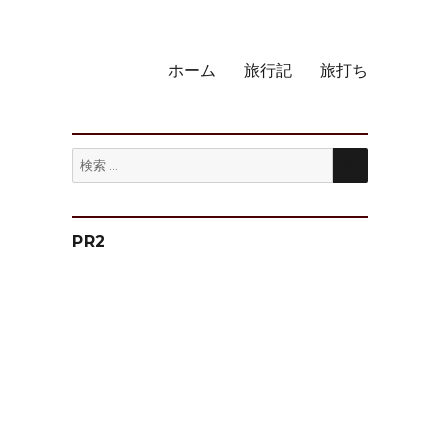
ホーム
旅行記
旅打ち
検
検
索
索:
PR2