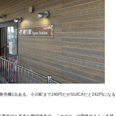
売機1台ある。小川町まで240円だがSUICAだと242円になる