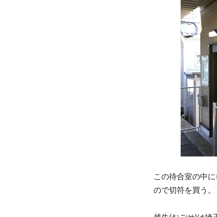
この待合室の中に券
ので切符を買う。