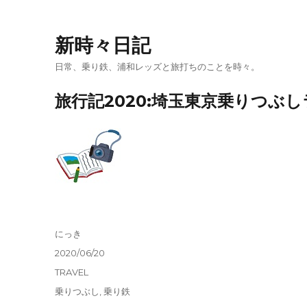
新時々日記
日常、乗り鉄、浦和レッズと旅打ちのことを時々。
旅行記2020:埼玉東京乗りつぶ
投
にっき
稿
投
2020/06/20
者
稿
カ
TRAVEL
日:
テ
タ
乗りつぶし
,
乗り鉄
ゴ
グ