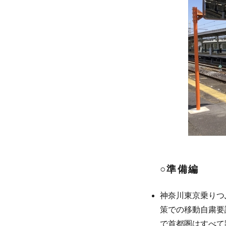
○準備編
神奈川東京乗りつ
策での移動自粛要
で首都圏はすべて