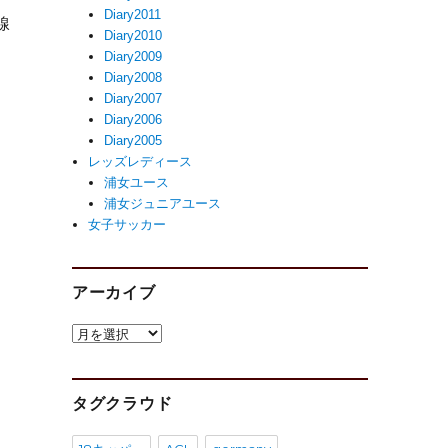
Diary2011
線
Diary2010
Diary2009
Diary2008
Diary2007
Diary2006
Diary2005
レッズレディース
浦女ユース
浦女ジュニアユース
女子サッカー
アーカイブ
ア
ー
カ
イ
タグクラウド
ブ