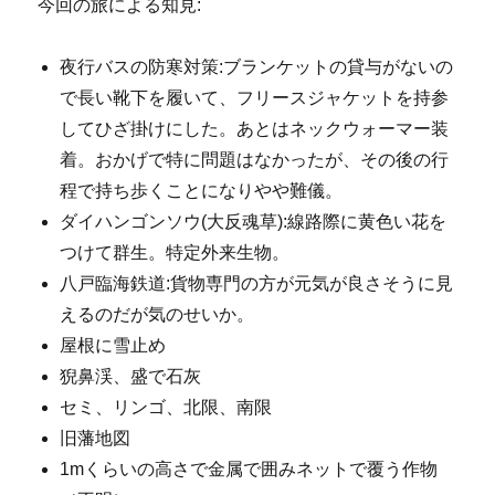
今回の旅による知見:
夜行バスの防寒対策:ブランケットの貸与がないの
で長い靴下を履いて、フリースジャケットを持参
してひざ掛けにした。あとはネックウォーマー装
着。おかげで特に問題はなかったが、その後の行
程で持ち歩くことになりやや難儀。
ダイハンゴンソウ(大反魂草):線路際に黄色い花を
つけて群生。特定外来生物。
八戸臨海鉄道:貨物専門の方が元気が良さそうに見
えるのだが気のせいか。
屋根に雪止め
猊鼻渓、盛で石灰
セミ、リンゴ、北限、南限
旧藩地図
1mくらいの高さで金属で囲みネットで覆う作物