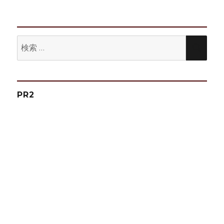
投
稿:
ョ
ン
検
検
索:
索
PR2