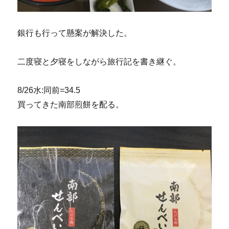
銀行も行って懸案が解決した。
二度寝と夕寝をしながら旅行記を書き継ぐ。
8/26水:同前=34.5
買ってきた南部煎餅を配る。