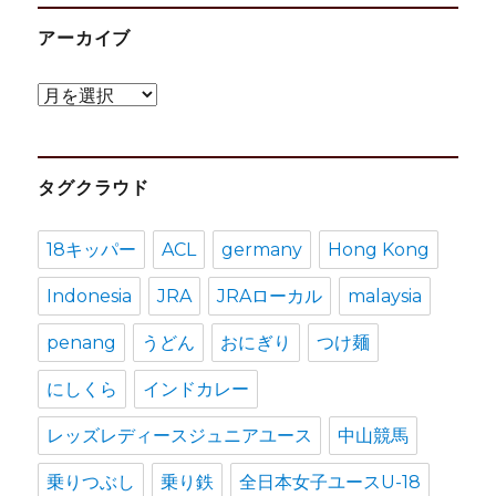
アーカイブ
ア
ー
カ
タグクラウド
イ
ブ
18キッパー
ACL
germany
Hong Kong
Indonesia
JRA
JRAローカル
malaysia
penang
うどん
おにぎり
つけ麺
にしくら
インドカレー
レッズレディースジュニアユース
中山競馬
乗りつぶし
乗り鉄
全日本女子ユースU-18