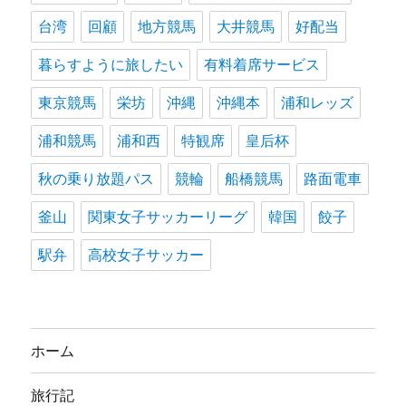
台湾
回顧
地方競馬
大井競馬
好配当
暮らすように旅したい
有料着席サービス
東京競馬
栄坊
沖縄
沖縄本
浦和レッズ
浦和競馬
浦和西
特観席
皇后杯
秋の乗り放題パス
競輪
船橋競馬
路面電車
釜山
関東女子サッカーリーグ
韓国
餃子
駅弁
高校女子サッカー
ホーム
旅行記