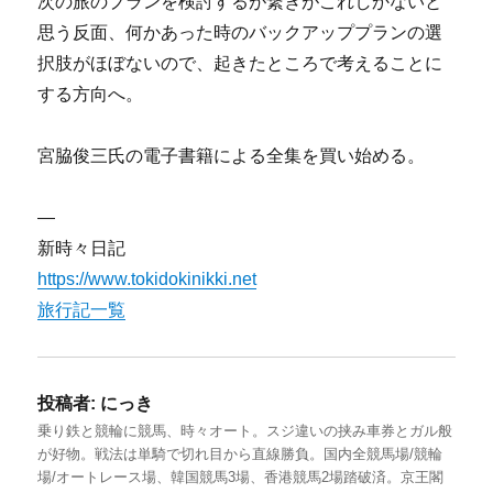
次の旅のプランを検討するが繋ぎがこれしかないと
思う反面、何かあった時のバックアッププランの選
択肢がほぼないので、起きたところで考えることに
する方向へ。
宮脇俊三氏の電子書籍による全集を買い始める。
—
新時々日記
https://www.tokidokinikki.net
旅行記一覧
投稿者:
にっき
乗り鉄と競輪に競馬、時々オート。スジ違いの挟み車券とガル般
が好物。戦法は単騎で切れ目から直線勝負。国内全競馬場/競輪
場/オートレース場、韓国競馬3場、香港競馬2場踏破済。京王閣