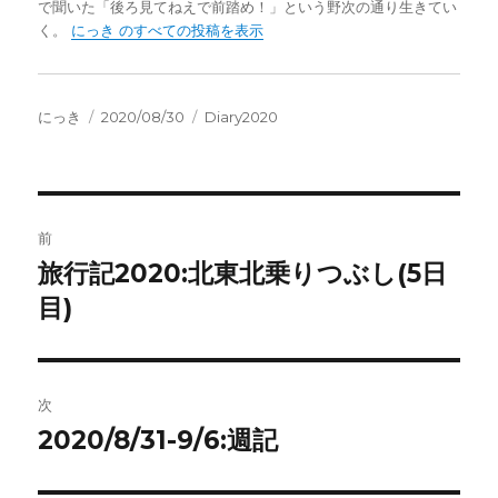
で聞いた「後ろ見てねえで前踏め！」という野次の通り生きてい
く。
にっき のすべての投稿を表示
投
投
カ
にっき
2020/08/30
Diary2020
稿
稿
テ
者
日:
ゴ
リ
ー
投
前
稿
旅行記2020:北東北乗りつぶし(5日
前
の
目)
ナ
投
ビ
稿:
ゲ
次
2020/8/31-9/6:週記
次
ー
の
シ