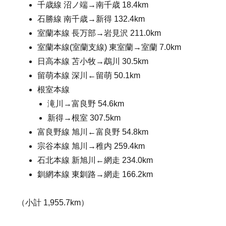
千歳線 沼ノ端→南千歳 18.4km
石勝線 南千歳→新得 132.4km
室蘭本線 長万部→岩見沢 211.0km
室蘭本線(室蘭支線) 東室蘭→室蘭 7.0km
日高本線 苫小牧→鵡川 30.5km
留萌本線 深川←留萌 50.1km
根室本線
滝川→富良野 54.6km
新得→根室 307.5km
富良野線 旭川←富良野 54.8km
宗谷本線 旭川→稚内 259.4km
石北本線 新旭川←網走 234.0km
釧網本線 東釧路→網走 166.2km
（小計 1,955.7km）