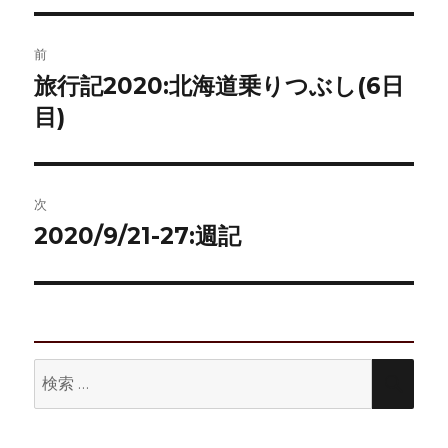
リ
ー
投
前
稿
旅行記2020:北海道乗りつぶし(6日
前
の
目)
ナ
投
ビ
稿:
ゲ
次
2020/9/21-27:週記
次
ー
の
シ
投
稿:
ョ
ン
検
検
索:
索