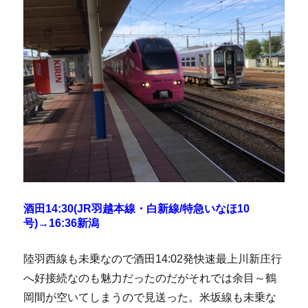
酒田14:30(JR羽越本線・白新線/特急いなほ10
号)→16:36新潟
陸羽西線も未乗なので酒田14:02発快速最上川新庄行
へ好接続なのも魅力だったのだがそれでは余目～鶴
岡間が空いてしまうので見送った。米坂線も未乗な