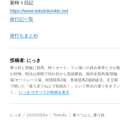
新時々日記
https://www.tokidokinikki.net
旅行記一覧
旅打ちまとめ
投稿者:
にっき
乗り鉄と競輪に競馬、時々オート。スジ違いの挟み車券とガル般
が好物。戦法は単騎で切れ目から直線勝負。国内全競馬場/競輪
場/オートレース場、韓国競馬3場、香港競馬2場踏破済。京王閣
で聞いた「後ろ見てねえで前踏め！」という野次の通り生きてい
く。
にっき のすべての投稿を表示
投
投
カ
タ
にっき
2020/09/24
TRAVEL
乗りつぶし
,
乗り鉄
稿
稿
テ
グ
者
日:
ゴ