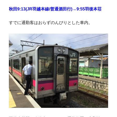
秋田9:13(JR羽越本線/普通酒田行)→9:55羽後本荘
すでに通勤客はおらずのんびりとした車内。