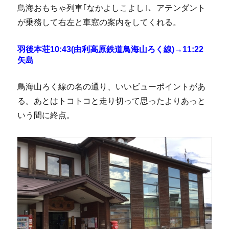
鳥海おもちゃ列車｢なかよしこよし｣、アテンダント
が乗務して右左と車窓の案内をしてくれる。
羽後本荘10:43(由利高原鉄道鳥海山ろく線)→11:22
矢島
鳥海山ろく線の名の通り、いいビューポイントがあ
る。あとはトコトコと走り切って思ったよりあっと
いう間に終点。