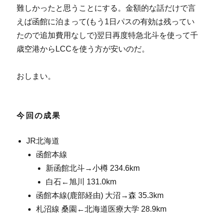
難しかったと思うことにする。金額的な話だけで言
えば函館に泊まって(もう1日パスの有効は残ってい
たので追加費用なしで)翌日再度特急北斗を使って千
歳空港からLCCを使う方が安いのだ。
おしまい。
今回の成果
JR北海道
函館本線
新函館北斗→小樽 234.6km
白石←旭川 131.0km
函館本線(鹿部経由) 大沼→森 35.3km
札沼線 桑園←北海道医療大学 28.9km