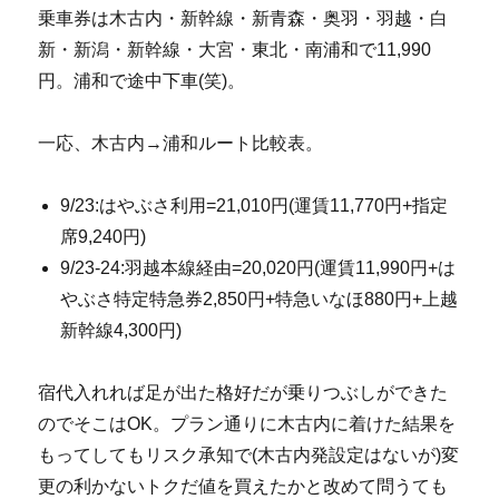
乗車券は木古内・新幹線・新青森・奥羽・羽越・白
新・新潟・新幹線・大宮・東北・南浦和で11,990
円。浦和で途中下車(笑)。
一応、木古内→浦和ルート比較表。
9/23:はやぶさ利用=21,010円(運賃11,770円+指定
席9,240円)
9/23-24:羽越本線経由=20,020円(運賃11,990円+は
やぶさ特定特急券2,850円+特急いなほ880円+上越
新幹線4,300円)
宿代入れれば足が出た格好だが乗りつぶしができた
のでそこはOK。プラン通りに木古内に着けた結果を
もってしてもリスク承知で(木古内発設定はないが)変
更の利かないトクだ値を買えたかと改めて問うても