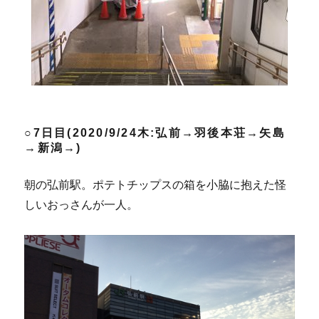
○7日目(2020/9/24木:弘前→羽後本荘→矢島
→新潟→)
朝の弘前駅。ポテトチップスの箱を小脇に抱えた怪
しいおっさんが一人。