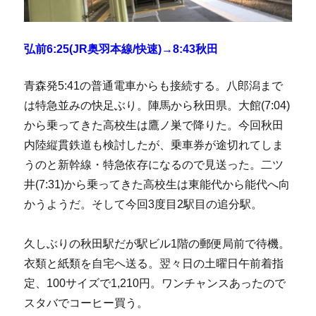
弘前6:25(JR奥羽本線/快速)→8:43秋田
青森発5:41の普通電車からも接続する。八郎潟まで
は特急並みの快足ぶり。陣馬から秋田県。大館(7:04)
から乗ってきた高校生は鷹ノ巣で降りた。今回秋田
内陸縦貫鉄道も検討したが、乗車券が途切れてしま
うのと新幹線・特急依存になるので見送った。二ツ
井(7:31)から乗ってきた高校生は東能代から能代へ向
かうようだ。そして今回3度目2駅目の追分駅。
久しぶりの秋田駅だが駅ビル1階の郵便局前で待機。
衣類と紙類を自宅へ送る。翌々日の土曜日午前着指
定、100サイズで1,210円。ワンチャンスあったので
スタバでコーヒー買う。