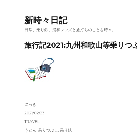
新時々日記
日常、乗り鉄、浦和レッズと旅打ちのことを時々。
旅行記2021:九州和歌山等乗りつぶ
投
にっき
稿
投
2021/02/23
者
稿
カ
TRAVEL
日:
テ
タ
うどん
,
乗りつぶし
,
乗り鉄
ゴ
グ