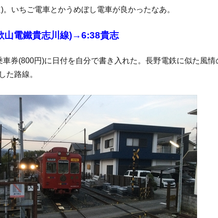
道)。いちご電車とかうめぼし電車が良かったなあ。
和歌山電鐵貴志川線)→6:38貴志
乗車券(800円)に日付を自分で書き入れた。長野電鉄に似た風情
した路線。