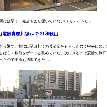
間には早く、売店もまだ開いていない(そりゃそうだ)。
歌山電鐵貴志川線)→7:21和歌山
折り返す。和歌山駅改札で精算済証をもらったので中央口のJ
しばらく駅前をボーっと眺めていた。次に来るのは競輪の旅打
ったので場所も把握できたし。