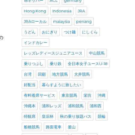
18キッパー
ACL
germany
Hong Kong
Indonesia
JRA
JRAローカル
malaysia
penang
うどん
おにぎり
つけ麺
にしくら
の
インドカレー
レッズレディースジュニアユース
中山競馬
乗りつぶし
乗り鉄
全日本女子ユースU-18
台湾
回顧
地方競馬
大井競馬
好配当
暮らすように旅したい
有料着席サービス
東京競馬
栄坊
沖縄
沖縄本
浦和レッズ
浦和競馬
浦和西
特観席
皇后杯
秋の乗り放題パス
競輪
船橋競馬
路面電車
釜山