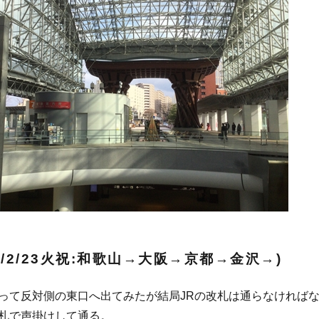
21/2/23火祝:和歌山→大阪→京都→金沢→)
って反対側の東口へ出てみたが結局JRの改札は通らなければ
札で声掛けして通る。