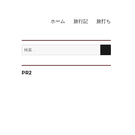
ホーム
旅行記
旅打ち
検
検
索
索:
PR2