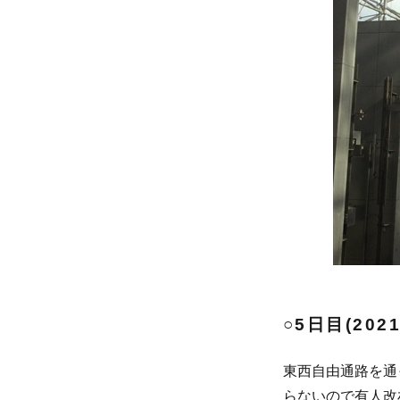
○5日目(20
東西自由通路を通
らないので有人改