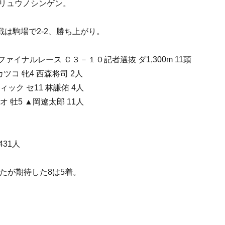
リュウノシンゲン。
戦は駒場で2-2、勝ち上がり。
ファイナルレース Ｃ３－１０記者選抜 ダ1,300m 11頭
カツコ 牝4 西森将司 2人
ティック セ11 林謙佑 4人
イオ 牡5 ▲岡遼太郎 11人
 431人
いたが期待した8は5着。