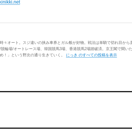
inikki.net
時々オート。スジ違いの挟み車券とガル般が好物。戦法は単騎で切れ目から
/競輪場/オートレース場、韓国競馬3場、香港競馬2場踏破済。京王閣で聞い
踏め！」という野次の通り生きていく。
にっき のすべての投稿を表示