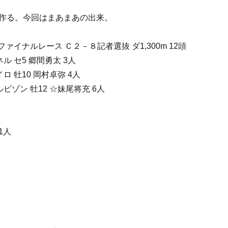
作る。今回はまあまあの出来。
ァイナルレース Ｃ２－８記者選抜 ダ1,300m 12頭
ネル セ5 郷間勇太 3人
イロ 牡10 岡村卓弥 4人
ルビゾン 牡12 ☆妹尾将充 6人
31人