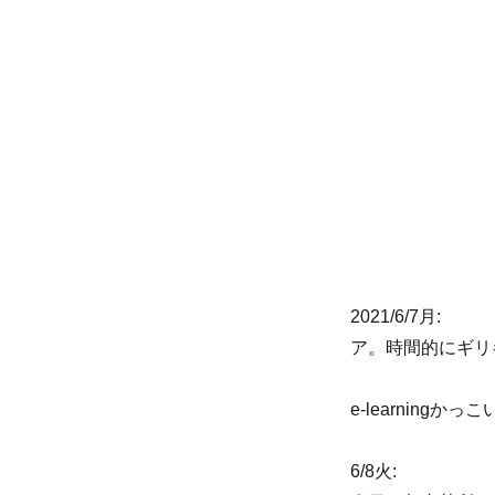
リ
ー
2021/6/7月:
ア。時間的にギリ
e-learningかっ
6/8火: