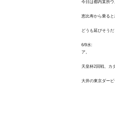
今日は都内某所ウ
恵比寿から乗ると
どうも延びそうだ
6/9水:
ア。
天皇杯2回戦、カ
大井の東京ダービ