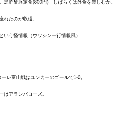
。黒酢酢豚定食(800円)。しばらくは外食を楽しむか。
座れたのが収穫。
という怪情報（ウワシン一行情報風）
ターレ富山戦はユンカーのゴールで1-0。
ーはアランバローズ。