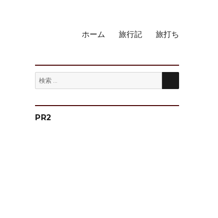
ホーム
旅行記
旅打ち
検
検
索
索:
PR2