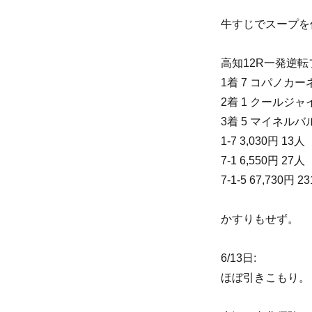
牛すじでスープを
高知12R一発逆転フ
1着 7 コパノカー
2着 1 クールジャ
3着 5 マイネルバ
1-7 3,030円 13人
7-1 6,550円 27人
7-1-5 67,730円 2
かすりもせず。
6/13日:
ほぼ引きこもり。