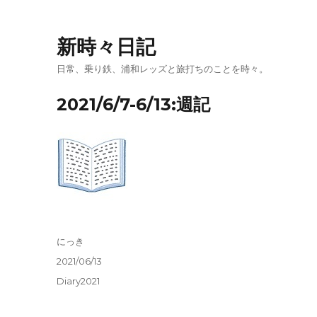
新時々日記
日常、乗り鉄、浦和レッズと旅打ちのことを時々。
2021/6/7-6/13:週記
投
にっき
稿
投
2021/06/13
者
稿
カ
Diary2021
日:
テ
ゴ