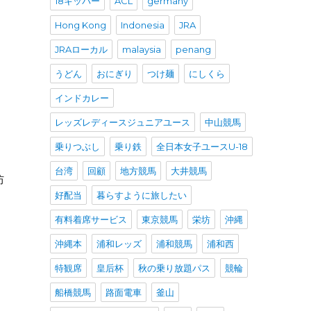
18キッパー
ACL
germany
Hong Kong
Indonesia
JRA
JRAローカル
malaysia
penang
うどん
おにぎり
つけ麺
にしくら
インドカレー
レッズレディースジュニアユース
中山競馬
乗りつぶし
乗り鉄
全日本女子ユースU-18
台湾
回顧
地方競馬
大井競馬
防
好配当
暮らすように旅したい
有料着席サービス
東京競馬
栄坊
沖縄
沖縄本
浦和レッズ
浦和競馬
浦和西
特観席
皇后杯
秋の乗り放題パス
競輪
船橋競馬
路面電車
釜山