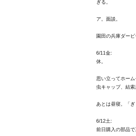
ぎる。
ア。面談。
園田の兵庫ダービ
6/11金:
休。
思い立ってホーム
虫キャップ、結索
あとは昼寝。「ぎ
6/12土:
前日購入の部品で