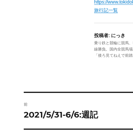
https://www.tokidok
旅行記一覧
投稿者:
にっき
乗り鉄と競輪に競馬、
線勝負。国内全競馬場
「後ろ見てねえで前
投
前
稿
2021/5/31-6/6:週記
前
の
ナ
投