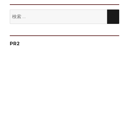
ン
検
検
索:
索
PR2