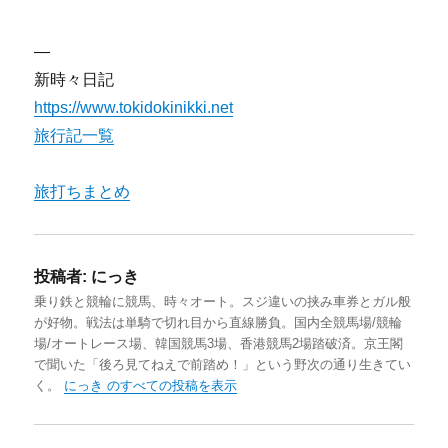
—
新時々日記
https://www.tokidokinikki.net
旅行記一覧
旅打ちまとめ
投稿者:
にっき
乗り鉄と競輪に競馬、時々オート。スジ違いの挟み車券とガル般
が好物。戦法は単騎で切れ目から直線勝負。国内全競馬場/競輪
場/オートレース場、韓国競馬3場、香港競馬2場踏破済。京王閣
で聞いた「後ろ見てねえで前踏め！」という野次の通り生きてい
く。
にっき のすべての投稿を表示