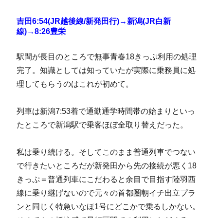
吉田6:54(JR越後線/新発田行)→新潟(JR白新
線)→8:26豊栄
駅間が長目のところで無事青春18きっぷ利用の処理
完了。知識としては知っていたが実際に乗務員に処
理してもらうのはこれが初めて。
列車は新潟7:53着で通勤通学時間帯の始まりといっ
たところで新潟駅で乗客ほぼ全取り替えだった。
私は乗り続ける。そしてこのまま普通列車でつない
で行きたいところだが新発田から先の接続が悪く18
きっぷ＝普通列車にこだわると余目で目指す陸羽西
線に乗り継げないので元々の首都圏朝イチ出立プラ
ンと同じく特急いなほ1号にどこかで乗るしかない。