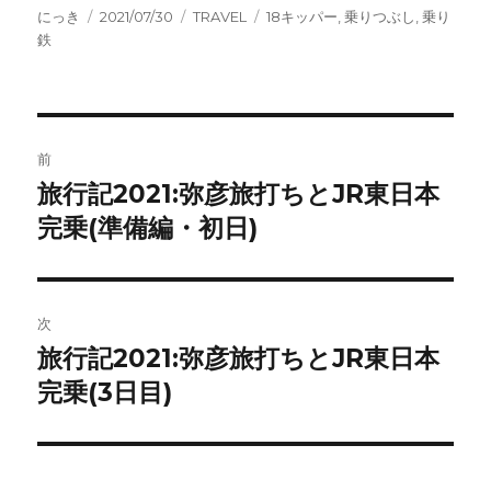
投
投
カ
タ
にっき
2021/07/30
TRAVEL
18キッパー
,
乗りつぶし
,
乗り
稿
稿
テ
グ
鉄
者
日:
ゴ
リ
ー
投
前
稿
旅行記2021:弥彦旅打ちとJR東日本
前
の
完乗(準備編・初日)
ナ
投
ビ
稿:
ゲ
次
旅行記2021:弥彦旅打ちとJR東日本
次
ー
の
完乗(3日目)
シ
投
稿:
ョ