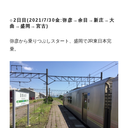
○2日目(2021/7/30金:弥彦→余目→新庄→大
曲→盛岡→宮古)
弥彦から乗りつぶしスタート、盛岡でJR東日本完
乗。