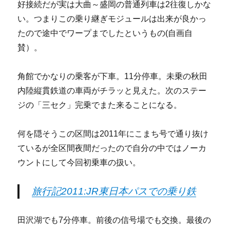
好接続だが実は大曲～盛岡の普通列車は2往復しかな
い。つまりこの乗り継ぎモジュールは出来が良かっ
たので途中でワープまでしたというもの(自画自
賛）。
角館でかなりの乗客が下車。11分停車。未乗の秋田
内陸縦貫鉄道の車両がチラッと見えた。次のステー
ジの「三セク」完乗でまた来ることになる。
何を隠そうこの区間は2011年にこまち号で通り抜け
ているが全区間夜間だったので自分の中ではノーカ
ウントにして今回初乗車の扱い。
旅行記2011:JR東日本パスでの乗り鉄
田沢湖でも7分停車。前後の信号場でも交換。最後の