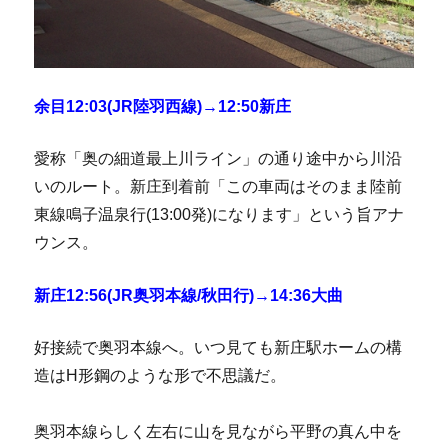
余目12:03(JR陸羽西線)→12:50新庄
愛称「奥の細道最上川ライン」の通り途中から川沿
いのルート。新庄到着前「この車両はそのまま陸前
東線鳴子温泉行(13:00発)になります」という旨アナ
ウンス。
新庄12:56(JR奥羽本線/秋田行)→14:36大曲
好接続で奥羽本線へ。いつ見ても新庄駅ホームの構
造はH形鋼のような形で不思議だ。
奥羽本線らしく左右に山を見ながら平野の真ん中を