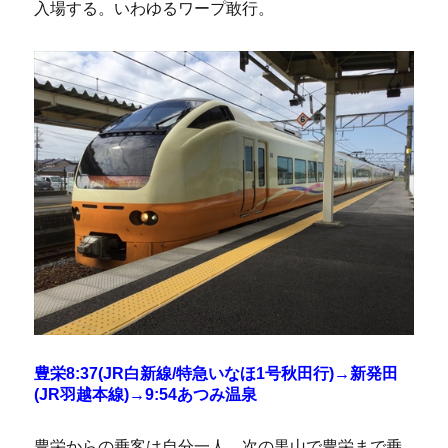
入場する。いわゆるワープ敢行。
豊栄8:37(JR白新線/特急いなほ1号秋田行)→新発田
(JR羽越本線)→9:54あつみ温泉
豊栄からの乗客は自分一人。次の黒山で豊栄まで乗