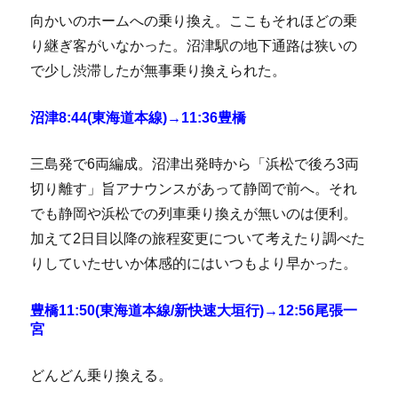
向かいのホームへの乗り換え。ここもそれほどの乗
り継ぎ客がいなかった。沼津駅の地下通路は狭いの
で少し渋滞したが無事乗り換えられた。
沼津8:44(東海道本線)→11:36豊橋
三島発で6両編成。沼津出発時から「浜松で後ろ3両
切り離す」旨アナウンスがあって静岡で前へ。それ
でも静岡や浜松での列車乗り換えが無いのは便利。
加えて2日目以降の旅程変更について考えたり調べた
りしていたせいか体感的にはいつもより早かった。
豊橋11:50(東海道本線/新快速大垣行)→12:56尾張一
宮
どんどん乗り換える。