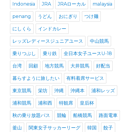
Indonesia
JRA
JRAローカル
malaysia
penang
うどん
おにぎり
つけ麺
にしくら
インドカレー
レッズレディースジュニアユース
中山競馬
乗りつぶし
乗り鉄
全日本女子ユースU-18
台湾
回顧
地方競馬
大井競馬
好配当
暮らすように旅したい
有料着席サービス
東京競馬
栄坊
沖縄
沖縄本
浦和レッズ
浦和競馬
浦和西
特観席
皇后杯
秋の乗り放題パス
競輪
船橋競馬
路面電車
釜山
関東女子サッカーリーグ
韓国
餃子