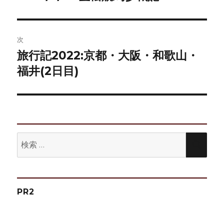
の
ナ
投
ビ
稿:
次
ゲ
旅行記2022:京都・大阪・和歌山・
次
の
福井(2日目)
ー
投
シ
稿:
ョ
ン
検
検
索:
索
PR2