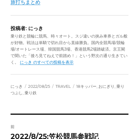
旅打ちまとめ
投稿者:
にっき
乗り鉄と競輪に競馬、時々オート。スジ違いの挟み車券とガル般
が好物。戦法は単騎で切れ目から直線勝負。国内全競馬場/競輪
場/オートレース場、韓国競馬3場、香港競馬2場踏破済。京王閣
で聞いた「後ろ見てねえで前踏め！」という野次の通り生きてい
く。
にっき のすべての投稿を表示
投
投
カ
タ
にっき
2022/08/25
TRAVEL
18キッパー
,
おにぎり
,
乗り
稿
稿
テ
グ
つぶし
,
乗り鉄
者
日:
ゴ
リ
ー
投
前
稿
2022/8/25:笠松競馬参戦記
前