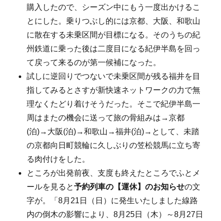
購入したので、シーズン中にもう一度出かけるこ
とにした。乗りつぶし的には京都、大阪、和歌山
に散在する未乗区間が目標になる。そのうちの紀
州鉄道に乗った後は二度目になる紀伊半島を回っ
て戻って来るのが第一候補になった。
試しに逆回りでつないで未乗区間が残る福井を目
指してみるとさすが新快速ネットワークの力で無
理なくたどり着けそうだった。そこで紀伊半島一
周はまたの機会に送って旅の骨組みは→京都
(泊)→大阪(泊)→和歌山→福井(泊)→として、未踏
の京都向日町競輪に久しぶりの笠松競馬に立ち寄
る肉付けをした。
ところが出発前夜、支度も終えたところでふとメ
ールを見ると
予約列車の【運休】のお知らせ
の文
字が。「8月21日（日）に発生いたしました線路
内の倒木の影響により、8月25日（木）～8月27日