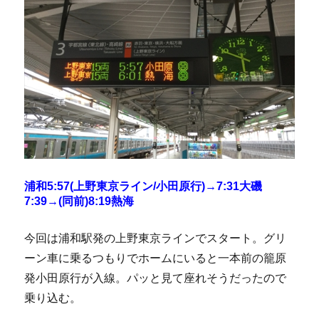
浦和5:57(上野東京ライン/小田原行)→7:31大磯
7:39→(同前)8:19熱海
今回は浦和駅発の上野東京ラインでスタート。グリ
ーン車に乗るつもりでホームにいると一本前の籠原
発小田原行が入線。パッと見て座れそうだったので
乗り込む。