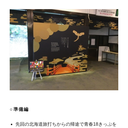
○準備編
先回の北海道旅打ちからの帰途で青春18きっぷを