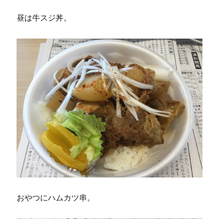
昼は牛スジ丼。
おやつにハムカツ串。