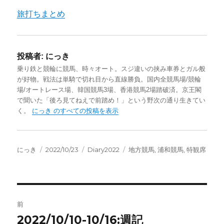
旅打ちまとめ
投稿者:
にっき
乗り鉄と競輪に競馬、時々オート。スジ違いの挟み車券とガル般
が好物。戦法は単騎で切れ目から直線勝負。国内全競馬場/競輪
場/オートレース場、韓国競馬3場、香港競馬2場踏破済。京王閣
で聞いた「後ろ見てねえで前踏め！」という野次の通り生きてい
く。
にっき のすべての投稿を表示
投
投
カ
タ
にっき
2022/10/23
Diary2022
地方競馬
,
浦和競馬
,
特観席
稿
稿
テ
グ
者
日:
ゴ
リ
ー
投
前
稿
2022/10/10-10/16:週記
前