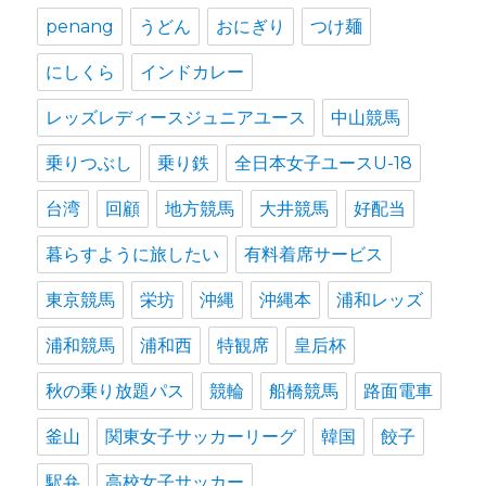
penang
うどん
おにぎり
つけ麺
にしくら
インドカレー
レッズレディースジュニアユース
中山競馬
乗りつぶし
乗り鉄
全日本女子ユースU-18
台湾
回顧
地方競馬
大井競馬
好配当
暮らすように旅したい
有料着席サービス
東京競馬
栄坊
沖縄
沖縄本
浦和レッズ
浦和競馬
浦和西
特観席
皇后杯
秋の乗り放題パス
競輪
船橋競馬
路面電車
釜山
関東女子サッカーリーグ
韓国
餃子
駅弁
高校女子サッカー