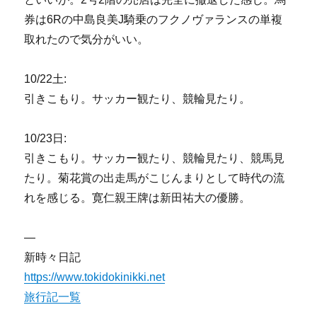
券は6Rの中島良美J騎乗のフクノヴァランスの単複
取れたので気分がいい。
10/22土:
引きこもり。サッカー観たり、競輪見たり。
10/23日:
引きこもり。サッカー観たり、競輪見たり、競馬見
たり。菊花賞の出走馬がこじんまりとして時代の流
れを感じる。寛仁親王牌は新田祐大の優勝。
—
新時々日記
https://www.tokidokinikki.net
旅行記一覧