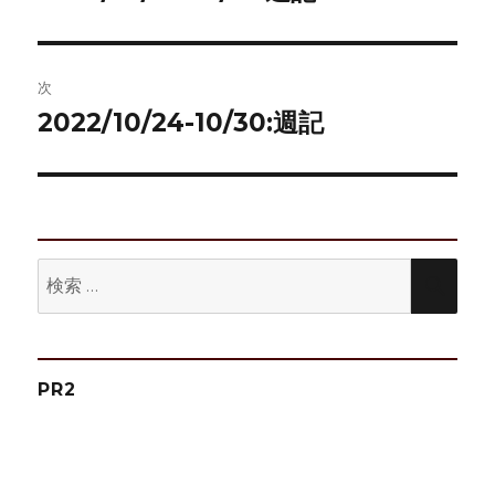
の
ナ
投
ビ
稿:
次
ゲ
2022/10/24-10/30:週記
次
の
ー
投
シ
稿:
ョ
検
検
ン
索:
索
PR2