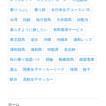
乗りつぶし
乗り鉄
全日本女子ユースU-18
台湾
回顧
地方競馬
大井競馬
好配当
暮らすように旅したい
有料着席サービス
東京競馬
栄坊
沖縄
沖縄本
浦和レッズ
浦和競馬
浦和西
特観席
皇后杯
秋の乗り放題パス
競輪
船橋競馬
路面電車
釜山
関東女子サッカーリーグ
韓国
餃子
駅弁
高校女子サッカー
ホーム