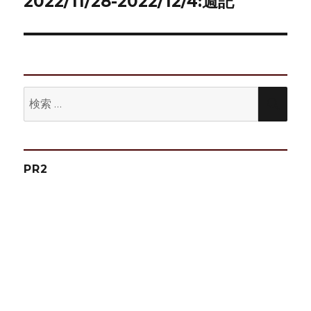
ゲ
2022/11/28-2022/12/4:週記
次
の
ー
投
シ
稿:
ョ
検
検
ン
索:
索
PR2