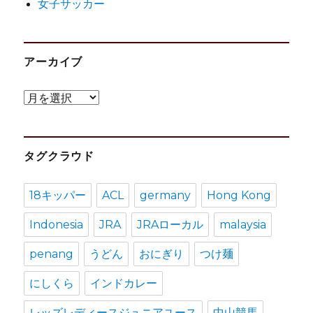
女子サッカー
アーカイブ
ア
ー
カ
タグクラウド
イ
ブ
18キッパー
ACL
germany
Hong Kong
Indonesia
JRA
JRAローカル
malaysia
penang
うどん
おにぎり
つけ麺
にしくら
インドカレー
レッズレディースジュニアユース
中山競馬