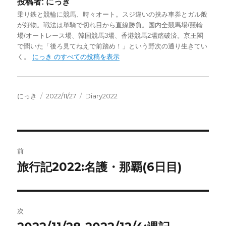
投稿者:
にっき
乗り鉄と競輪に競馬、時々オート。スジ違いの挟み車券とガル般
が好物。戦法は単騎で切れ目から直線勝負。国内全競馬場/競輪
場/オートレース場、韓国競馬3場、香港競馬2場踏破済。京王閣
で聞いた「後ろ見てねえで前踏め！」という野次の通り生きてい
く。
にっき のすべての投稿を表示
投
投
カ
にっき
2022/11/27
Diary2022
稿
稿
テ
者
日:
ゴ
リ
ー
投
前
稿
旅行記2022:名護・那覇(6日目)
前
の
ナ
投
ビ
稿:
次