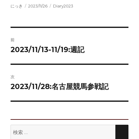
投
投
カ
にっき
2023/11/26
Diary2023
稿
稿
テ
者
日:
ゴ
リ
ー
投
前
稿
2023/11/13-11/19:週記
前
の
ナ
投
ビ
稿:
次
ゲ
2023/11/28:名古屋競馬参戦記
次
の
ー
投
シ
稿:
ョ
検
検
ン
索:
索