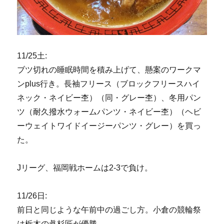
11/25土:
ブツ切れの睡眠時間を積み上げて、懸案のワークマ
ンplus行き。長袖フリース（ブロックフリースハイ
ネック・ネイビー杢）（同・グレー杢）、冬用パン
ツ（耐久撥水ウォームパンツ・ネイビー杢）（ヘビ
ーウェイトワイドイージーパンツ・グレー）を買っ
た。
Jリーグ、福岡戦ホームは2-3で負け。
11/26日:
前日と同じような午前中の過ごし方。小倉の競輪祭
は栃木の眞杉匠が優勝。