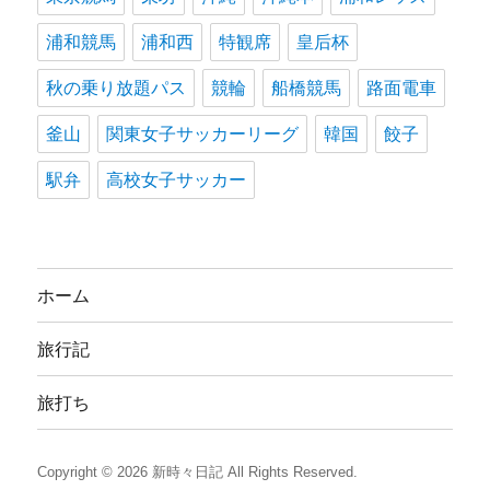
浦和競馬
浦和西
特観席
皇后杯
秋の乗り放題パス
競輪
船橋競馬
路面電車
釜山
関東女子サッカーリーグ
韓国
餃子
駅弁
高校女子サッカー
ホーム
旅行記
旅打ち
Copyright © 2026
新時々日記
All Rights Reserved.