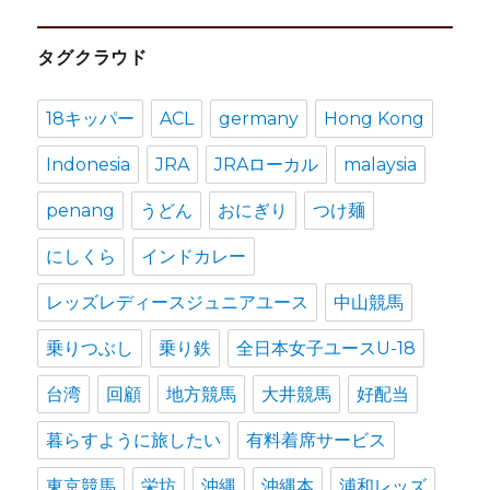
カ
タグクラウド
イ
ブ
18キッパー
ACL
germany
Hong Kong
Indonesia
JRA
JRAローカル
malaysia
penang
うどん
おにぎり
つけ麺
にしくら
インドカレー
レッズレディースジュニアユース
中山競馬
乗りつぶし
乗り鉄
全日本女子ユースU-18
台湾
回顧
地方競馬
大井競馬
好配当
暮らすように旅したい
有料着席サービス
東京競馬
栄坊
沖縄
沖縄本
浦和レッズ