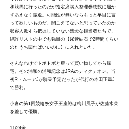
和競馬に行ったのだが指定席購入整理券枚数に届か
ずあえなく撤退。可能性が無いならもっと早目に言
って欲しいものだ。聞こえてないと思っていたのか
収容人数すら把握していない残念な担当者たちで、
絶許リストの中でも強目の【尿管結石で2時間くらい
のたうち回ればいいのに】に入れといた。
そんなわけでトボトボと戻って買い物してから帰
宅。その浦和の浦和記念はJRAのディクテオン。当
初R・ムーアJが騎乗予定だったが代打の本田正重J
で勝利。
小倉の第1回競輪祭女子王座戦は梅川風子が佐藤水菜
を差して優勝。
11/24金: