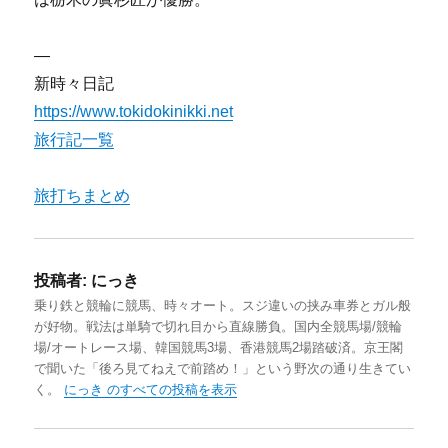
—
新時々日記
https://www.tokidokinikki.net
旅行記一覧
旅打ちまとめ
投稿者:
にっき
乗り鉄と競輪に競馬、時々オート。スジ違いの挟み車券とガル般
が好物。戦法は単騎で切れ目から直線勝負。国内全競馬場/競輪
場/オートレース場、韓国競馬3場、香港競馬2場踏破済。京王閣
で聞いた「後ろ見てねえで前踏め！」という野次の通り生きてい
く。
にっき のすべての投稿を表示