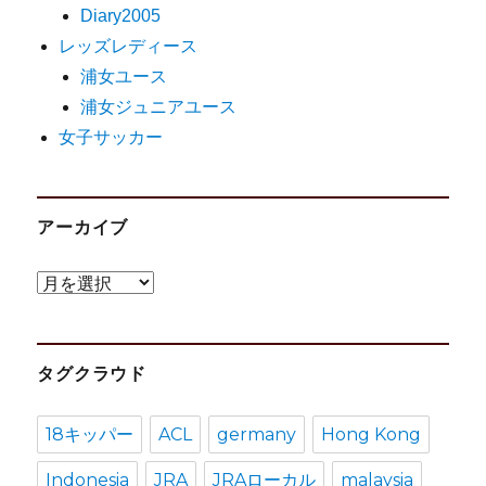
Diary2005
レッズレディース
浦女ユース
浦女ジュニアユース
女子サッカー
アーカイブ
ア
ー
カ
タグクラウド
イ
ブ
18キッパー
ACL
germany
Hong Kong
Indonesia
JRA
JRAローカル
malaysia