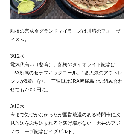
船橋の京成盃グランドマイラーズは川崎のフォーヴ
ィスム。
3/12水:
電気代高い（悲鳴）。船橋のダイオライト記念は
JRA所属のセラフィックコール。1番人気のアウトレ
ンジが6着になり、三連単はJRA所属馬での組み合わ
せでも7,050円に。
3/13木:
今まで気づかなかったが国営放送のある時間帯に政
見放送をぶち込まれると逃げ場がない。大井のフジ
ノウェーブ記念はイグザルト。