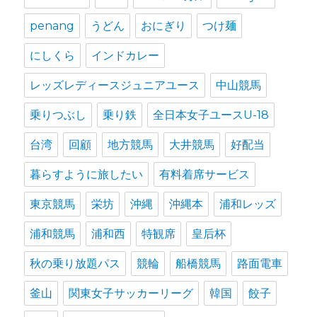
penang
うどん
おにぎり
つけ麺
にしくら
インドカレー
レッズレディースジュニアユース
中山競馬
乗りつぶし
乗り鉄
全日本女子ユースU-18
台湾
回顧
地方競馬
大井競馬
好配当
暮らすように旅したい
有料着席サービス
東京競馬
栄坊
沖縄
沖縄本
浦和レッズ
浦和競馬
浦和西
特観席
皇后杯
秋の乗り放題パス
競輪
船橋競馬
路面電車
釜山
関東女子サッカーリーグ
韓国
餃子