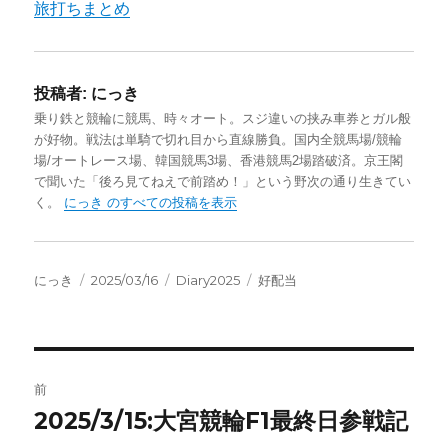
旅打ちまとめ
投稿者:
にっき
乗り鉄と競輪に競馬、時々オート。スジ違いの挟み車券とガル般
が好物。戦法は単騎で切れ目から直線勝負。国内全競馬場/競輪
場/オートレース場、韓国競馬3場、香港競馬2場踏破済。京王閣
で聞いた「後ろ見てねえで前踏め！」という野次の通り生きてい
く。
にっき のすべての投稿を表示
投
投
カ
タ
にっき
2025/03/16
Diary2025
好配当
稿
稿
テ
グ
者
日:
ゴ
リ
ー
投
前
稿
2025/3/15:大宮競輪F1最終日参戦記
前
の