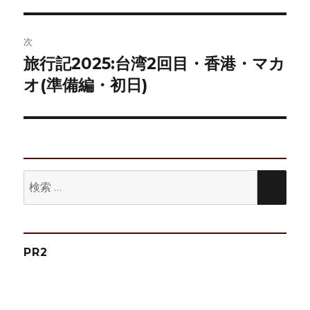
ナ
投
ビ
稿:
次
ゲ
旅行記2025:台湾2回目・香港・マカ
次
の
オ(準備編・初日)
ー
投
シ
稿:
ョ
ン
検
検
索:
索
PR2