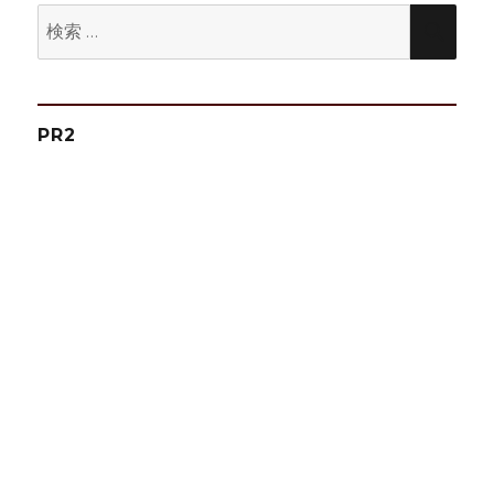
ン
検
検
索:
索
PR2