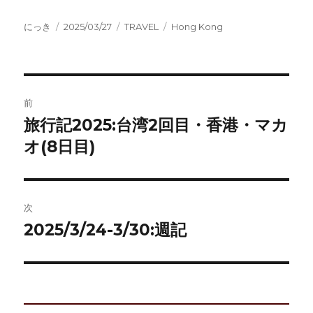
投
投
カ
タ
にっき
2025/03/27
TRAVEL
Hong Kong
稿
稿
テ
グ
者
日:
ゴ
リ
ー
投
前
稿
旅行記2025:台湾2回目・香港・マカ
前
の
オ(8日目)
ナ
投
ビ
稿:
ゲ
次
2025/3/24-3/30:週記
次
ー
の
シ
投
稿:
ョ