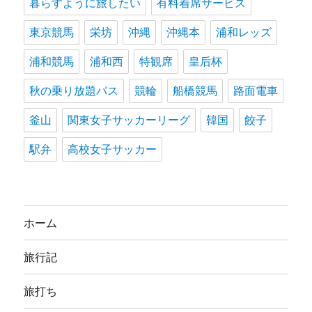
暮らすように旅したい
有料着席サービス
東京競馬
栄坊
沖縄
沖縄本
浦和レッズ
浦和競馬
浦和西
特観席
皇后杯
秋の乗り放題パス
競輪
船橋競馬
路面電車
釜山
関東女子サッカーリーグ
韓国
餃子
駅弁
高校女子サッカー
ホーム
旅行記
旅打ち