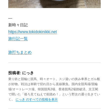
—
新時々日記
https://www.tokidokinikki.net
旅行記一覧
旅打ちまとめ
投稿者:
にっき
乗り鉄と競輪に競馬、時々オート。スジ違いの挟み車券とガル般
が好物。戦法は単騎で切れ目から直線勝負。国内全競馬場/競輪
場/オートレース場、韓国競馬3場、香港競馬2場踏破済。京王閣
で聞いた「後ろ見てねえで前踏め！」という野次の通り生きてい
く。
にっき のすべての投稿を表示