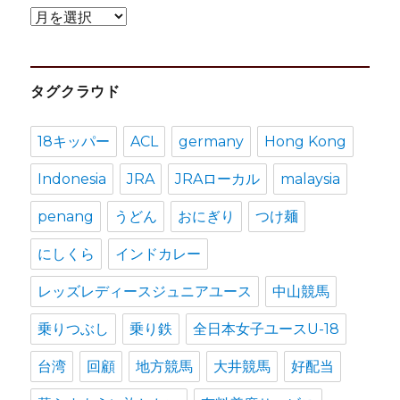
ア
ー
カ
タグクラウド
イ
ブ
18キッパー
ACL
germany
Hong Kong
Indonesia
JRA
JRAローカル
malaysia
penang
うどん
おにぎり
つけ麺
にしくら
インドカレー
レッズレディースジュニアユース
中山競馬
乗りつぶし
乗り鉄
全日本女子ユースU-18
台湾
回顧
地方競馬
大井競馬
好配当