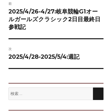
前
稿
2025/4/26-4/27:岐阜競輪G1オー
前
の
ルガールズクラシック2日目最終日
ナ
投
参戦記
ビ
稿:
ゲ
次
ー
2025/4/28-2025/5/4:週記
次
シ
の
投
ョ
稿:
ン
検
検
索:
索