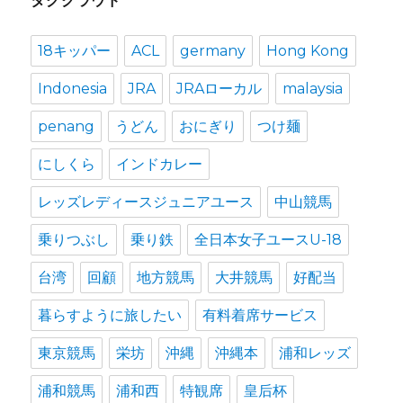
タグクラウド
イ
ブ
18キッパー
ACL
germany
Hong Kong
Indonesia
JRA
JRAローカル
malaysia
penang
うどん
おにぎり
つけ麺
にしくら
インドカレー
レッズレディースジュニアユース
中山競馬
乗りつぶし
乗り鉄
全日本女子ユースU-18
台湾
回顧
地方競馬
大井競馬
好配当
暮らすように旅したい
有料着席サービス
東京競馬
栄坊
沖縄
沖縄本
浦和レッズ
浦和競馬
浦和西
特観席
皇后杯