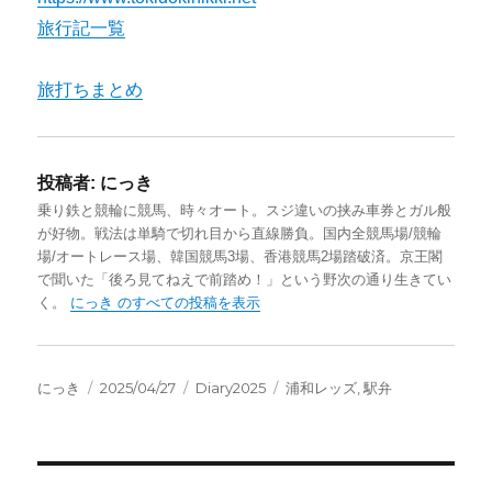
旅行記一覧
旅打ちまとめ
投稿者:
にっき
乗り鉄と競輪に競馬、時々オート。スジ違いの挟み車券とガル般
が好物。戦法は単騎で切れ目から直線勝負。国内全競馬場/競輪
場/オートレース場、韓国競馬3場、香港競馬2場踏破済。京王閣
で聞いた「後ろ見てねえで前踏め！」という野次の通り生きてい
く。
にっき のすべての投稿を表示
投
投
カ
タ
にっき
2025/04/27
Diary2025
浦和レッズ
,
駅弁
稿
稿
テ
グ
者
日:
ゴ
リ
ー
投