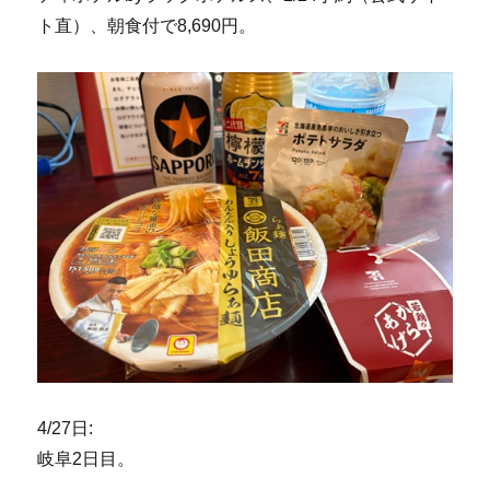
ト直）、朝食付で8,690円。
4/27日:
岐阜2日目。