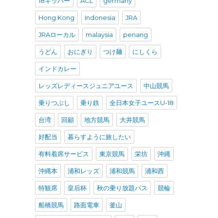
18キッパー
ACL
germany
Hong Kong
Indonesia
JRA
JRAローカル
malaysia
penang
うどん
おにぎり
つけ麺
にしくら
インドカレー
レッズレディースジュニアユース
中山競馬
乗りつぶし
乗り鉄
全日本女子ユースU-18
台湾
回顧
地方競馬
大井競馬
好配当
暮らすように旅したい
有料着席サービス
東京競馬
栄坊
沖縄
沖縄本
浦和レッズ
浦和競馬
浦和西
特観席
皇后杯
秋の乗り放題パス
競輪
船橋競馬
路面電車
釜山