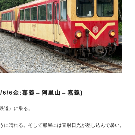
5/6/6金:嘉義→阿里山→嘉義)
鉄道）に乗る。
うに晴れる。そして部屋には直射日光が差し込んで暑い。