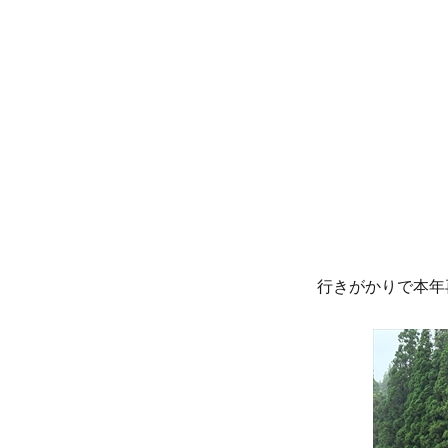
リ
ー
行きがかりで本年