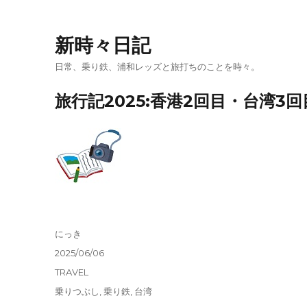
新時々日記
日常、乗り鉄、浦和レッズと旅打ちのことを時々。
旅行記2025:香港2回目・台湾3回
投
にっき
稿
投
2025/06/06
者
稿
カ
TRAVEL
日:
テ
タ
乗りつぶし
,
乗り鉄
,
台湾
ゴ
グ