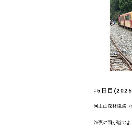
○5日目(202
阿里山森林鐵路（
昨夜の雨が嘘のよ