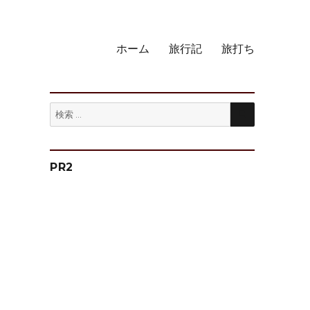
ホーム
旅行記
旅打ち
検
検
索
索:
PR2