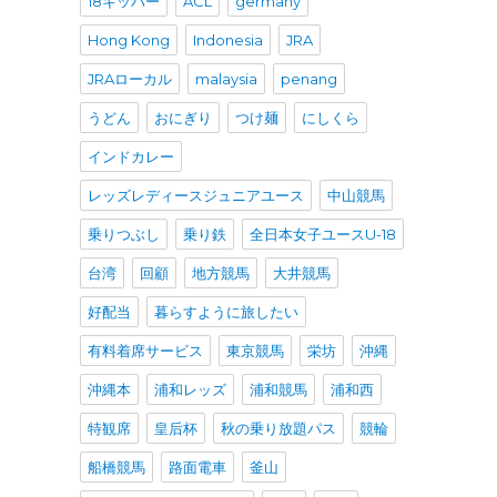
18キッパー
ACL
germany
Hong Kong
Indonesia
JRA
JRAローカル
malaysia
penang
うどん
おにぎり
つけ麺
にしくら
インドカレー
レッズレディースジュニアユース
中山競馬
乗りつぶし
乗り鉄
全日本女子ユースU-18
台湾
回顧
地方競馬
大井競馬
好配当
暮らすように旅したい
有料着席サービス
東京競馬
栄坊
沖縄
沖縄本
浦和レッズ
浦和競馬
浦和西
特観席
皇后杯
秋の乗り放題パス
競輪
船橋競馬
路面電車
釜山