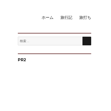
ホーム
旅行記
旅打ち
検
検
索
索:
PR2