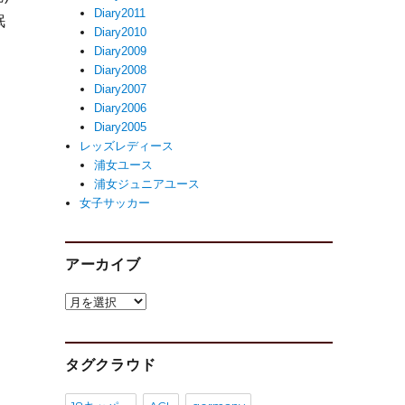
Diary2011
眠
Diary2010
Diary2009
Diary2008
Diary2007
Diary2006
Diary2005
レッズレディース
浦女ユース
浦女ジュニアユース
女子サッカー
アーカイブ
ア
ー
カ
イ
タグクラウド
ブ