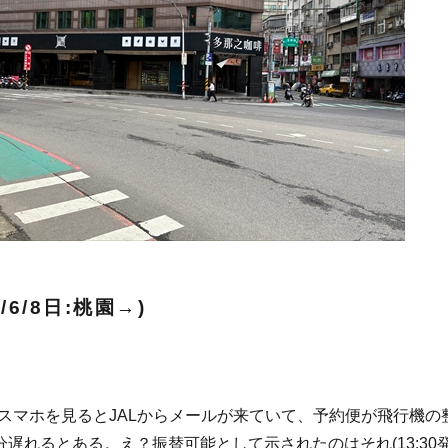
5/6/8日:桃園→)
スマホを見るとJALからメールが来ていて、予約便が飛行機の
分遅れるとある。え？振替可能として示されたのはそれ(13:30発