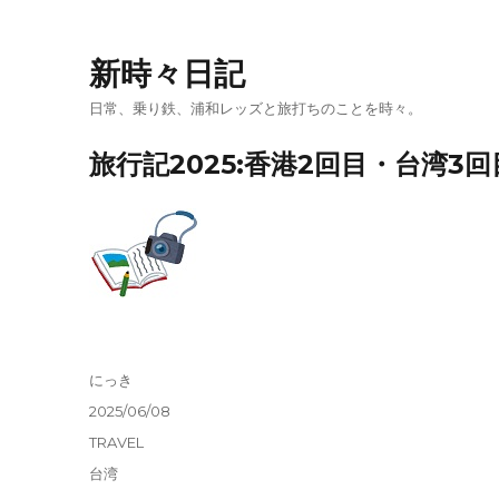
新時々日記
日常、乗り鉄、浦和レッズと旅打ちのことを時々。
旅行記2025:香港2回目・台湾3回
投
にっき
稿
投
2025/06/08
者
稿
カ
TRAVEL
日:
テ
タ
台湾
ゴ
グ