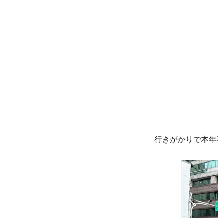
リ
ー
行きがかりで本年