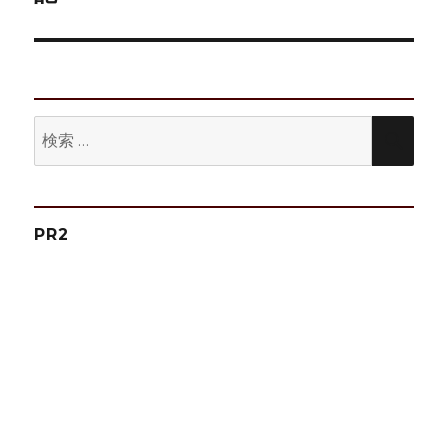
シ
投
稿:
ョ
ン
検
検
索:
索
PR2