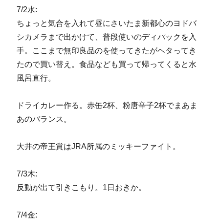
7/2水:
ちょっと気合を入れて昼にさいたま新都心のヨドバ
シカメラまで出かけて、普段使いのディパックを入
手。ここまで無印良品のを使ってきたがヘタってき
たので買い替え。食品なども買って帰ってくると水
風呂直行。
ドライカレー作る。赤缶2杯、粉唐辛子2杯でまあま
あのバランス。
大井の帝王賞はJRA所属のミッキーファイト。
7/3木:
反動が出て引きこもり。1日おきか。
7/4金: