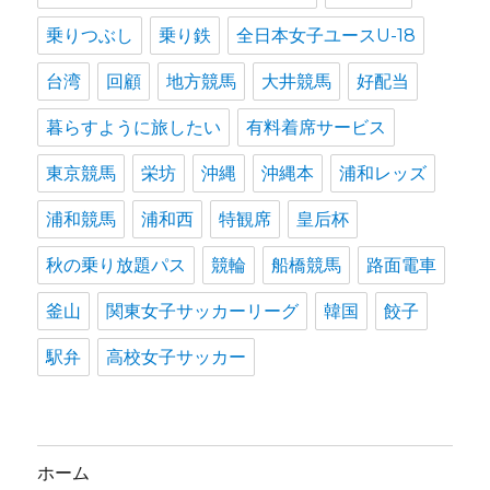
乗りつぶし
乗り鉄
全日本女子ユースU-18
台湾
回顧
地方競馬
大井競馬
好配当
暮らすように旅したい
有料着席サービス
東京競馬
栄坊
沖縄
沖縄本
浦和レッズ
浦和競馬
浦和西
特観席
皇后杯
秋の乗り放題パス
競輪
船橋競馬
路面電車
釜山
関東女子サッカーリーグ
韓国
餃子
駅弁
高校女子サッカー
ホーム