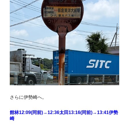
さらに伊勢崎へ。
館林12:09(同前)→12:36太田13:16(同前)→13:41伊勢
崎