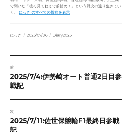
で聞いた「後ろ見てねえで前踏め！」という野次の通り生きてい
く。
にっき のすべての投稿を表示
投
投
カ
にっき
2025/07/06
Diary2025
稿
稿
テ
者
日:
ゴ
リ
ー
投
前
稿
2025/7/4:伊勢崎オート普通2日目参
前
の
戦記
ナ
投
ビ
稿:
ゲ
次
2025/7/11:佐世保競輪F1最終日参戦
次
ー
の
記