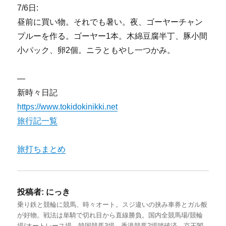
7/6日:
昼前に買い物。それでも暑い。夜、ゴーヤーチャン
プルーを作る。ゴーヤー1本。木綿豆腐半丁、豚小間
小パック、卵2個。ニラともやし一つかみ。
—
新時々日記
https://www.tokidokinikki.net
旅行記一覧
旅打ちまとめ
投稿者:
にっき
乗り鉄と競輪に競馬、時々オート。スジ違いの挟み車券とガル般
が好物。戦法は単騎で切れ目から直線勝負。国内全競馬場/競輪
場/オートレース場、韓国競馬3場、香港競馬2場踏破済。京王閣