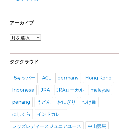
アーカイブ
ア
ー
カ
タグクラウド
イ
ブ
18キッパー
ACL
germany
Hong Kong
Indonesia
JRA
JRAローカル
malaysia
penang
うどん
おにぎり
つけ麺
にしくら
インドカレー
レッズレディースジュニアユース
中山競馬