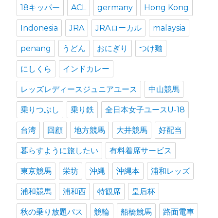
18キッパー
ACL
germany
Hong Kong
Indonesia
JRA
JRAローカル
malaysia
penang
うどん
おにぎり
つけ麺
にしくら
インドカレー
レッズレディースジュニアユース
中山競馬
乗りつぶし
乗り鉄
全日本女子ユースU-18
台湾
回顧
地方競馬
大井競馬
好配当
暮らすように旅したい
有料着席サービス
東京競馬
栄坊
沖縄
沖縄本
浦和レッズ
浦和競馬
浦和西
特観席
皇后杯
秋の乗り放題パス
競輪
船橋競馬
路面電車