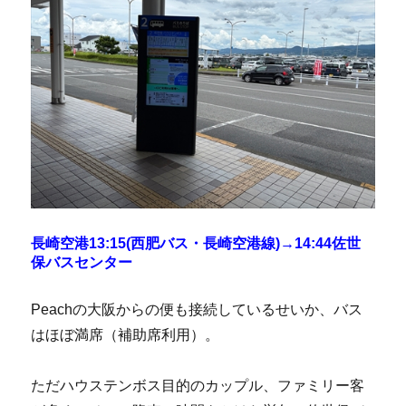
長崎空港13:15(西肥バス・長崎空港線)→14:44佐世
保バスセンター
Peachの大阪からの便も接続しているせいか、バス
はほぼ満席（補助席利用）。
ただハウステンボス目的のカップル、ファミリー客