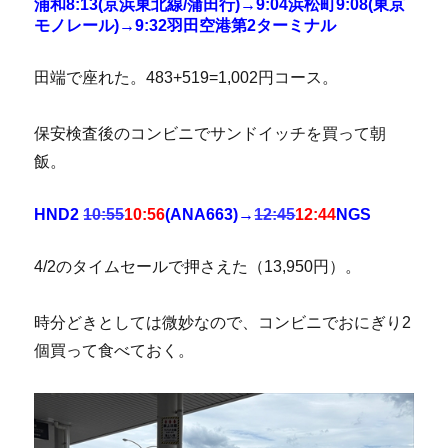
浦和8:13(京浜東北線/蒲田行)→9:04浜松町9:08(東京
モノレール)→9:32羽田空港第2ターミナル
田端で座れた。483+519=1,002円コース。
保安検査後のコンビニでサンドイッチを買って朝
飯。
HND2
10:55
10:56
(ANA663)→
12:45
12:44
NGS
4/2のタイムセールで押さえた（13,950円）。
時分どきとしては微妙なので、コンビニでおにぎり2
個買って食べておく。