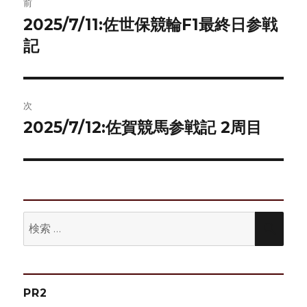
前
稿
2025/7/11:佐世保競輪F1最終日参戦
前
の
記
ナ
投
ビ
稿:
ゲ
次
2025/7/12:佐賀競馬参戦記 2周目
次
ー
の
シ
投
稿:
ョ
ン
検
検
索:
索
PR2