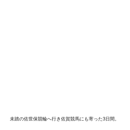
未踏の佐世保競輪へ行き佐賀競馬にも寄った3日間。