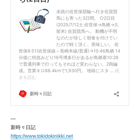
—
新時々日記
https://www.tokidokinikki.net