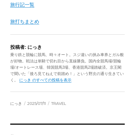
旅行記一覧
旅打ちまとめ
投稿者:
にっき
乗り鉄と競輪に競馬、時々オート。スジ違いの挟み車券とガル般
が好物。戦法は単騎で切れ目から直線勝負。国内全競馬場/競輪
場/オートレース場、韓国競馬3場、香港競馬2場踏破済。京王閣
で聞いた「後ろ見てねえで前踏め！」という野次の通り生きてい
く。
にっき のすべての投稿を表示
投
投
カ
にっき
2025/07/11
TRAVEL
稿
稿
テ
者
日:
ゴ
リ
ー
投