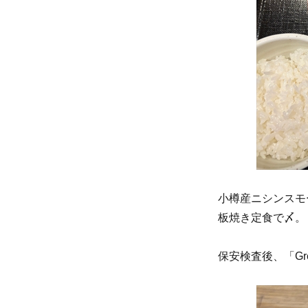
小樽産ニシンスモ
板焼き定食で〆。
保安検査後、「Gre