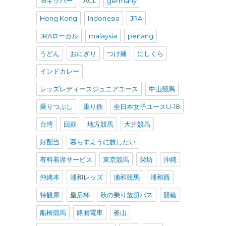
18キッパー
ACL
germany
Hong Kong
Indonesia
JRA
JRAローカル
malaysia
penang
うどん
おにぎり
つけ麺
にしくら
インドカレー
レッズレディースジュニアユース
中山競馬
乗りつぶし
乗り鉄
全日本女子ユースU-18
台湾
回顧
地方競馬
大井競馬
好配当
暮らすように旅したい
有料着席サービス
東京競馬
栄坊
沖縄
沖縄本
浦和レッズ
浦和競馬
浦和西
特観席
皇后杯
秋の乗り放題パス
競輪
船橋競馬
路面電車
釜山