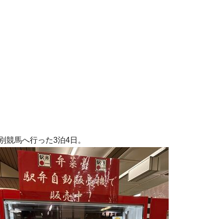
別競馬へ行った3泊4日。