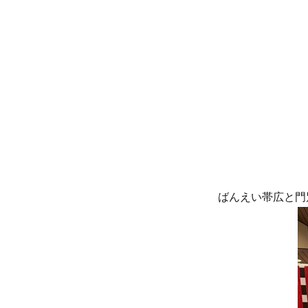
リ
ー
ばんえい帯広と門