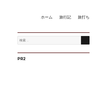
ホーム
旅行記
旅打ち
検
検
索
索:
PR2