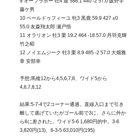
9 オーブラボー 牡4 鹿 586.1 440 -2 57.0 阪野学
藤ケ男
10 ベールドゥフィーユ 牝3 黒鹿 59.9 427 ±0
55.0 友森翔太郎 瀬戸悟
11 オラリオン 牡3 栗 19.2 464 -18 57.0 丹羽克輝
竹之昭
12 ノイエムジーク 牡3 栗 8.9 485 -2 57.0 大畑雅
章 安部幸
予想:馬複12から4,5,6,7,8、ワイド5から
4,6,7,8,12
結果:5-7-4で2コーナー通過。直線入口まで引き
離して逃げていたがゴール前で3に、さらに外か
ら6に差された。ワイド5-6 1,680円的中。3-6
3,820円(13)、6-3-5 63,010円(195)