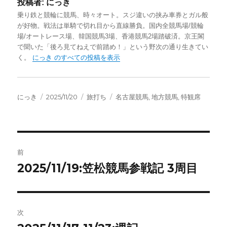
投稿者:
にっき
乗り鉄と競輪に競馬、時々オート。スジ違いの挟み車券とガル般
が好物。戦法は単騎で切れ目から直線勝負。国内全競馬場/競輪
場/オートレース場、韓国競馬3場、香港競馬2場踏破済。京王閣
で聞いた「後ろ見てねえで前踏め！」という野次の通り生きてい
く。
にっき のすべての投稿を表示
投
投
カ
タ
にっき
2025/11/20
旅打ち
名古屋競馬
,
地方競馬
,
特観席
稿
稿
テ
グ
者
日:
ゴ
リ
ー
投
前
稿
2025/11/19:笠松競馬参戦記 3周目
前
の
ナ
投
ビ
稿:
次