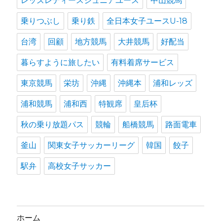
レッズレディースジュニアユース
中山競馬
乗りつぶし
乗り鉄
全日本女子ユースU-18
台湾
回顧
地方競馬
大井競馬
好配当
暮らすように旅したい
有料着席サービス
東京競馬
栄坊
沖縄
沖縄本
浦和レッズ
浦和競馬
浦和西
特観席
皇后杯
秋の乗り放題パス
競輪
船橋競馬
路面電車
釜山
関東女子サッカーリーグ
韓国
餃子
駅弁
高校女子サッカー
ホーム