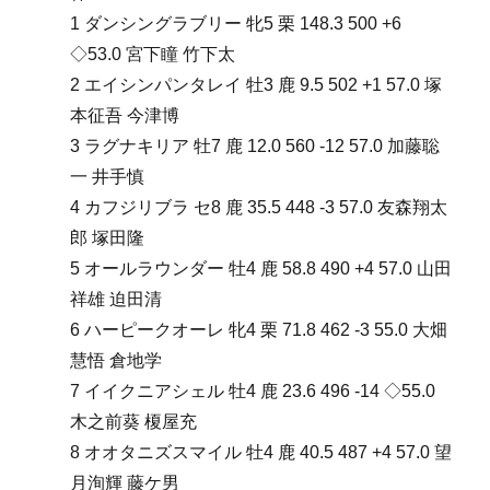
1 ダンシングラブリー 牝5 栗 148.3 500 +6
◇53.0 宮下瞳 竹下太
2 エイシンパンタレイ 牡3 鹿 9.5 502 +1 57.0 塚
本征吾 今津博
3 ラグナキリア 牡7 鹿 12.0 560 -12 57.0 加藤聡
一 井手慎
4 カフジリブラ セ8 鹿 35.5 448 -3 57.0 友森翔太
郎 塚田隆
5 オールラウンダー 牡4 鹿 58.8 490 +4 57.0 山田
祥雄 迫田清
6 ハーピークオーレ 牝4 栗 71.8 462 -3 55.0 大畑
慧悟 倉地学
7 イイクニアシェル 牡4 鹿 23.6 496 -14 ◇55.0
木之前葵 榎屋充
8 オオタニズスマイル 牡4 鹿 40.5 487 +4 57.0 望
月洵輝 藤ケ男