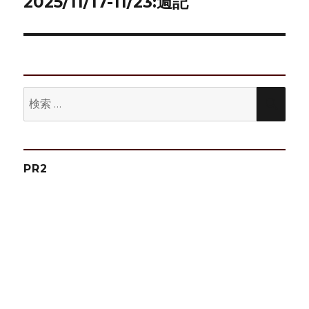
ゲ
2025/11/17-11/23:週記
次
の
ー
投
シ
稿:
ョ
検
検
ン
索:
索
PR2