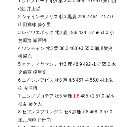
1 クロスロード 牝9 栗 304.0 466 -10 55.0 東川慎
(笠) 井上哲
2 シャインモノリス 牡3 黒鹿 229.2 464 -2 57.0
山田祥雄 藤ケ男
3 レイワエポック 牝3 鹿 19.8 424 -12 ★51.0 小
笠原羚 瀬戸悟
4 ワンチャン 牝3 栗 38.2 408 +3 55.0 細川智史
榎屋充
5 ネオディヤマンテ 牡3 鹿 48.9 492 -1 ◇55.0 木
之前葵 榎屋充
6 エイシンアビス 牝3 芦 4.5 457 -4 55.0 村上弘
樹 今津博
7 ニシノプロテア 牡3 青鹿
1.6
485 +1 57.0 塚本
征吾 藤ケ人
8 セブンスプリングス セ3 黒鹿 7.8 468 -3 57.0
望月洵輝 戸部尚