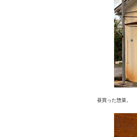
昼買った惣菜。