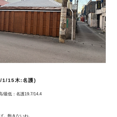
/1/15木:名護)
/最低：名護19.7/14.4
ば。飽きないね。