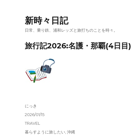
新時々日記
日常、乗り鉄、浦和レッズと旅打ちのことを時々。
旅行記2026:名護・那覇(4日目)
投
にっき
稿
投
2026/01/15
者
稿
カ
TRAVEL
日:
テ
タ
暮らすように旅したい
,
沖縄
ゴ
グ