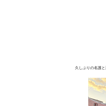
リ
ー
久しぶりの名護と