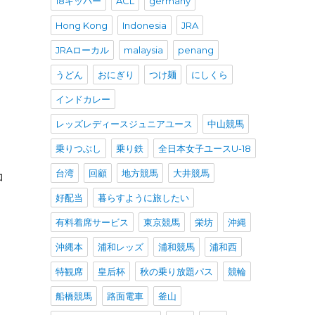
18キッパー
ACL
germany
Hong Kong
Indonesia
JRA
JRAローカル
malaysia
penang
うどん
おにぎり
つけ麺
にしくら
インドカレー
レッズレディースジュニアユース
中山競馬
乗りつぶし
乗り鉄
全日本女子ユースU-18
台湾
回顧
地方競馬
大井競馬
コ
。
好配当
暮らすように旅したい
有料着席サービス
東京競馬
栄坊
沖縄
沖縄本
浦和レッズ
浦和競馬
浦和西
特観席
皇后杯
秋の乗り放題パス
競輪
船橋競馬
路面電車
釜山