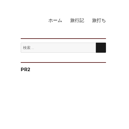
ホーム
旅行記
旅打ち
検
検
索
索:
PR2