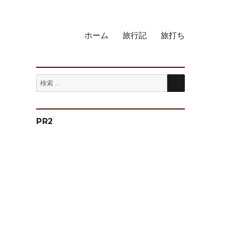
ホーム
旅行記
旅打ち
検
検
索
索:
PR2