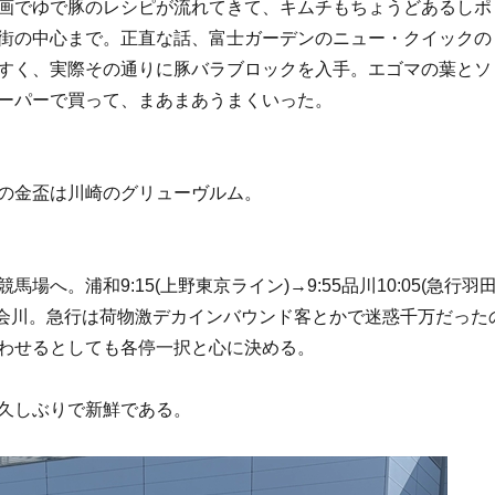
画でゆで豚のレシピが流れてきて、キムチもちょうどあるしポ
街の中心まで。正直な話、富士ガーデンのニュー・クイックの
すく、実際その通りに豚バラブロックを入手。エゴマの葉とソ
ーパーで買って、まあまあうまくいった。
の金盃は川崎のグリューヴルム。
場へ。浦和9:15(上野東京ライン)→9:55品川10:05(急行羽
10立会川。急行は荷物激デカインバウンド客とかで迷惑千万だった
わせるとしても各停一択と心に決める。
久しぶりで新鮮である。