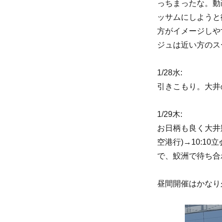
っちまったな。動
ッサムにしようと
方がイメージしや
ジュは近い方のス
1/28水:
引きこもり。大井
1/29木:
お日柄も良く大井競馬
空港行)→10:
で、鮫洲で待ち合
昼間開催はかなり