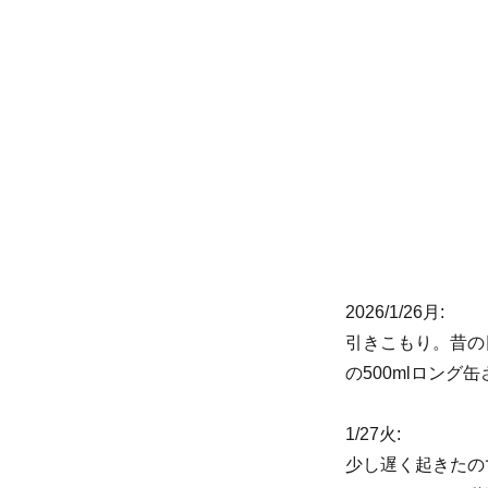
リ
ー
2026/1/26月:
引きこもり。昔の
の500mlロング缶
1/27火:
少し遅く起きたの