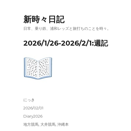
新時々日記
日常、乗り鉄、浦和レッズと旅打ちのことを時々。
2026/1/26-2026/2/1:週記
投
にっき
稿
投
2026/02/01
者
稿
カ
Diary2026
日:
テ
タ
地方競馬
,
大井競馬
,
沖縄本
ゴ
グ