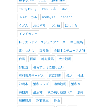
18キッパー
ACL
germany
Hong Kong
Indonesia
JRA
JRAローカル
malaysia
penang
うどん
おにぎり
つけ麺
にしくら
インドカレー
レッズレディースジュニアユース
中山競馬
乗りつぶし
乗り鉄
全日本女子ユースU-18
台湾
回顧
地方競馬
大井競馬
好配当
暮らすように旅したい
有料着席サービス
東京競馬
栄坊
沖縄
沖縄本
浦和レッズ
浦和競馬
浦和西
特観席
皇后杯
秋の乗り放題パス
競輪
船橋競馬
路面電車
釜山