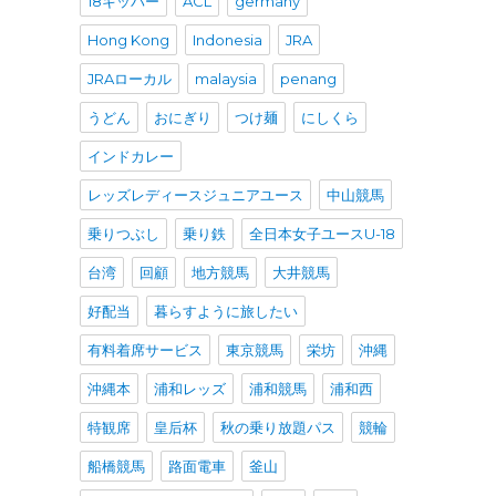
18キッパー
ACL
germany
Hong Kong
Indonesia
JRA
JRAローカル
malaysia
penang
うどん
おにぎり
つけ麺
にしくら
インドカレー
レッズレディースジュニアユース
中山競馬
乗りつぶし
乗り鉄
全日本女子ユースU-18
台湾
回顧
地方競馬
大井競馬
好配当
暮らすように旅したい
有料着席サービス
東京競馬
栄坊
沖縄
沖縄本
浦和レッズ
浦和競馬
浦和西
特観席
皇后杯
秋の乗り放題パス
競輪
船橋競馬
路面電車
釜山