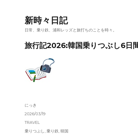
新時々日記
日常、乗り鉄、浦和レッズと旅打ちのことを時々。
旅行記2026:韓国乗りつぶし6日間
投
にっき
稿
投
2026/03/19
者
稿
カ
TRAVEL
日:
テ
タ
乗りつぶし
,
乗り鉄
,
韓国
ゴ
グ