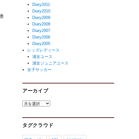
Diary2011
Diary2010
物
Diary2009
Diary2008
Diary2007
Diary2006
Diary2005
レッズレディース
浦女ユース
浦女ジュニアユース
女子サッカー
アーカイブ
ア
ー
カ
イ
タグクラウド
ブ