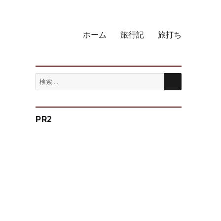
ホーム
旅行記
旅打ち
検
検
索
索:
PR2