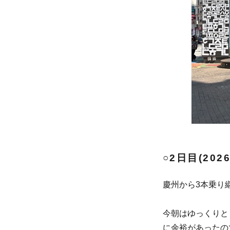
○2日目(20
慶州から3本乗り
今朝はゆっくりと
に余裕があったの