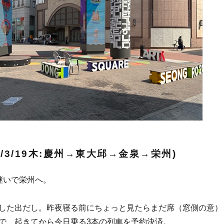
26/3/19木:慶州→東大邱→金泉→栄州)
継いで栄州へ。
した出だし。昨夜寝る前にちょっと見たらまだ席（窓側の意）
で、起きてから今日乗る3本の列車を予約決済。