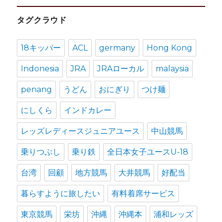
カ
タグクラウド
イ
ブ
18キッパー
ACL
germany
Hong Kong
Indonesia
JRA
JRAローカル
malaysia
penang
うどん
おにぎり
つけ麺
にしくら
インドカレー
レッズレディースジュニアユース
中山競馬
乗りつぶし
乗り鉄
全日本女子ユースU-18
台湾
回顧
地方競馬
大井競馬
好配当
暮らすように旅したい
有料着席サービス
東京競馬
栄坊
沖縄
沖縄本
浦和レッズ