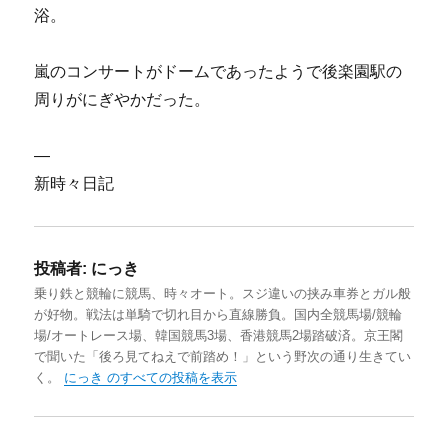
浴。
嵐のコンサートがドームであったようで後楽園駅の
周りがにぎやかだった。
—
新時々日記
投稿者:
にっき
乗り鉄と競輪に競馬、時々オート。スジ違いの挟み車券とガル般
が好物。戦法は単騎で切れ目から直線勝負。国内全競馬場/競輪
場/オートレース場、韓国競馬3場、香港競馬2場踏破済。京王閣
で聞いた「後ろ見てねえで前踏め！」という野次の通り生きてい
く。
にっき のすべての投稿を表示