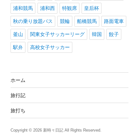
浦和競馬
浦和西
特観席
皇后杯
秋の乗り放題パス
競輪
船橋競馬
路面電車
釜山
関東女子サッカーリーグ
韓国
餃子
駅弁
高校女子サッカー
ホーム
旅行記
旅打ち
Copyright © 2026
新時々日記
All Rights Reserved.