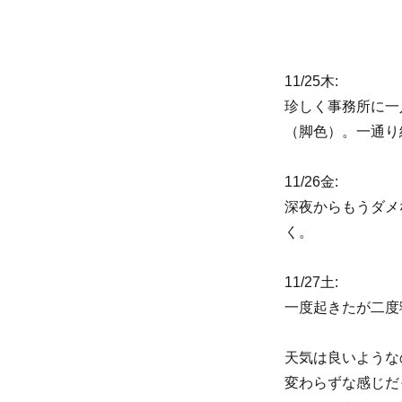
11/25木:
珍しく事務所に一
（脚色）。一通り
11/26金:
深夜からもうダメ
く。
11/27土:
一度起きたが二度
天気は良いような
変わらずな感じだった