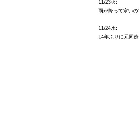
11/23火:
雨が降って寒いの
11/24水:
14年ぶりに元同