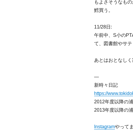
もよさそうなもの
鱈買う。
11/28日:
午前中、S小のP
て、図書館やサテ
あとはおとなしく
—
新時々日記
https://www.tokidok
2012年度以降
2013年度以降
Instagram
やって