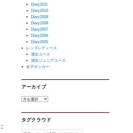
Diary2011
Diary2010
Diary2009
Diary2008
Diary2007
Diary2006
Diary2005
レッズレディース
浦女ユース
浦女ジュニアユース
女子サッカー
アーカイブ
ア
ー
カ
イ
タグクラウド
ブ
に