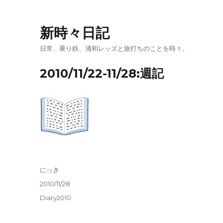
新時々日記
日常、乗り鉄、浦和レッズと旅打ちのことを時々。
2010/11/22-11/28:週記
投
にっき
稿
投
2010/11/28
者
稿
カ
Diary2010
日:
テ
ゴ