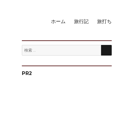
ホーム
旅行記
旅打ち
検
検
索
索:
PR2