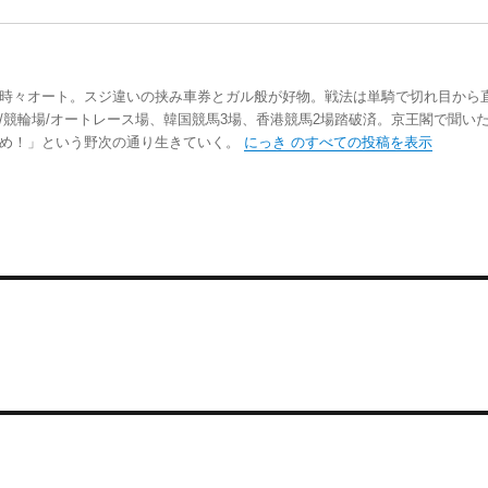
時々オート。スジ違いの挟み車券とガル般が好物。戦法は単騎で切れ目から
/競輪場/オートレース場、韓国競馬3場、香港競馬2場踏破済。京王閣で聞い
踏め！」という野次の通り生きていく。
にっき のすべての投稿を表示