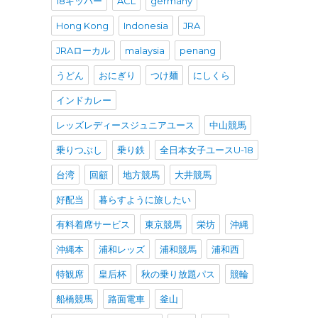
18キッパー
ACL
germany
Hong Kong
Indonesia
JRA
JRAローカル
malaysia
penang
うどん
おにぎり
つけ麺
にしくら
インドカレー
レッズレディースジュニアユース
中山競馬
乗りつぶし
乗り鉄
全日本女子ユースU-18
台湾
回顧
地方競馬
大井競馬
好配当
暮らすように旅したい
有料着席サービス
東京競馬
栄坊
沖縄
沖縄本
浦和レッズ
浦和競馬
浦和西
特観席
皇后杯
秋の乗り放題パス
競輪
船橋競馬
路面電車
釜山