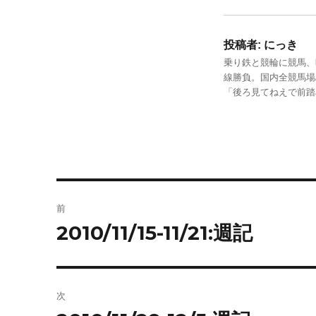
投稿者:
にっき
乗り鉄と競輪に競馬、
線勝負。国内全競馬場
「後ろ見てねえで前
投
前
稿
2010/11/15-11/21:週記
前
の
ナ
投
ビ
稿:
次
ゲ