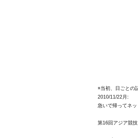
リ
ー
※当初、日ごとの
2010/11/22月:
急いで帰ってネッ
第16回アジア競技