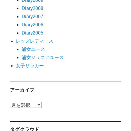
Diary2009
Diary2008
Diary2007
Diary2006
Diary2005
レッズレディース
浦女ユース
浦女ジュニアユース
女子サッカー
アーカイブ
ア
ー
カ
タグクラウド
イ