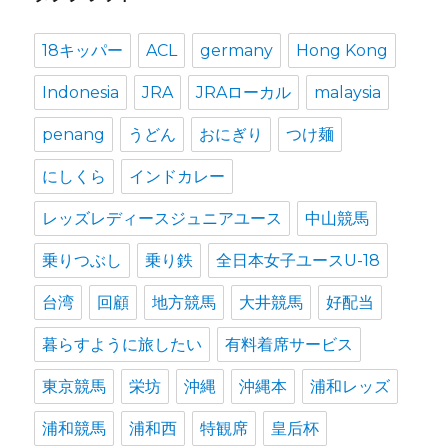
ブ
18キッパー
ACL
germany
Hong Kong
Indonesia
JRA
JRAローカル
malaysia
penang
うどん
おにぎり
つけ麺
にしくら
インドカレー
レッズレディースジュニアユース
中山競馬
乗りつぶし
乗り鉄
全日本女子ユースU-18
台湾
回顧
地方競馬
大井競馬
好配当
暮らすように旅したい
有料着席サービス
東京競馬
栄坊
沖縄
沖縄本
浦和レッズ
浦和競馬
浦和西
特観席
皇后杯