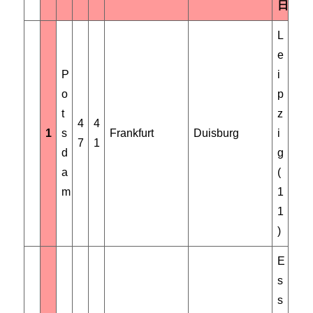
日
L
e
P
i
o
p
t
z
4
4
1
s
Frankfurt
Duisburg
i
7
1
d
g
a
(
m
1
1
)
E
s
s