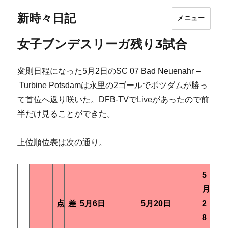
新時々日記
メニュー
女子ブンデスリーガ残り3試合
変則日程になった5月2日のSC 07 Bad Neuenahr –
Turbine Potsdamは永里の2ゴールでポツダムが勝っ
て首位へ返り咲いた。DFB-TVでLiveがあったので前
半だけ見ることができた。
上位順位表は次の通り。
5
月
点
差
5月6日
5月20日
2
8