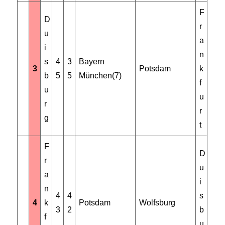
F
D
r
u
a
i
n
s
4
3
Bayern
3
Potsdam
k
b
5
5
München(7)
f
u
u
r
r
g
t
F
D
r
u
a
i
n
4
4
s
4
k
Potsdam
Wolfsburg
3
2
b
f
u