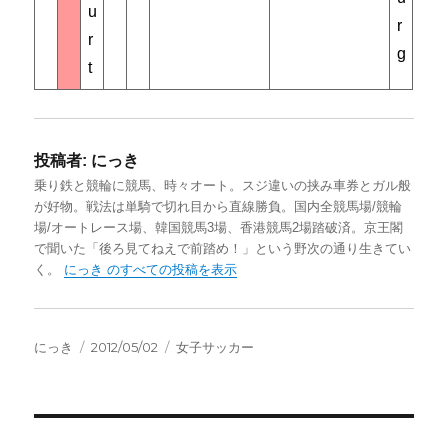
u
r
r
g
t
投稿者:
にっき
乗り鉄と競輪に競馬、時々オート。スジ違いの挟み車券とガル般
が好物。戦法は単騎で切れ目から直線勝負。国内全競馬場/競輪
場/オートレース場、韓国競馬3場、香港競馬2場踏破済。京王閣
で聞いた「後ろ見てねえで前踏め！」という野次の通り生きてい
く。
にっき のすべての投稿を表示
投
投
カ
にっき
2012/05/02
女子サッカー
稿
稿
テ
者
日:
ゴ
リ
ー
投