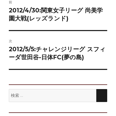
前
稿
2012/4/30:関東女子リーグ 尚美学
前
の
園大戦(レッズランド)
ナ
投
ビ
稿:
ゲ
次
2012/5/5:チャレンジリーグ スフィ
次
ー
の
ーダ世田谷-日体FC(夢の島)
シ
投
稿:
ョ
ン
検
検
索:
索