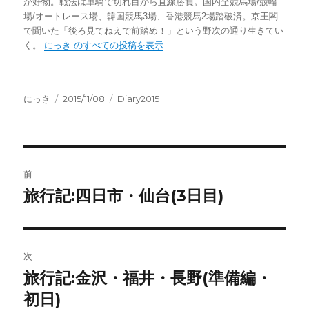
が好物。戦法は単騎で切れ目から直線勝負。国内全競馬場/競輪
場/オートレース場、韓国競馬3場、香港競馬2場踏破済。京王閣
で聞いた「後ろ見てねえで前踏め！」という野次の通り生きてい
く。
にっき のすべての投稿を表示
投
投
カ
にっき
2015/11/08
Diary2015
稿
稿
テ
者
日:
ゴ
リ
ー
投
前
稿
旅行記:四日市・仙台(3日目)
前
の
ナ
投
ビ
稿:
次
ゲ
旅行記:金沢・福井・長野(準備編・
次
の
初日)
ー