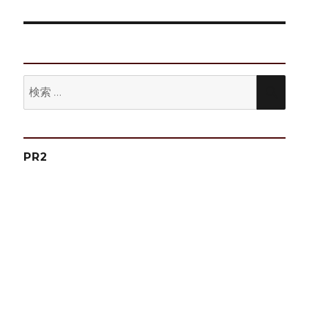
投
シ
稿:
ョ
ン
検
検
索:
索
PR2