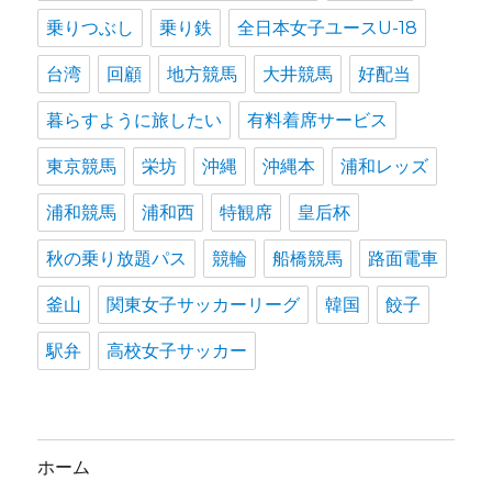
乗りつぶし
乗り鉄
全日本女子ユースU-18
台湾
回顧
地方競馬
大井競馬
好配当
暮らすように旅したい
有料着席サービス
東京競馬
栄坊
沖縄
沖縄本
浦和レッズ
浦和競馬
浦和西
特観席
皇后杯
秋の乗り放題パス
競輪
船橋競馬
路面電車
釜山
関東女子サッカーリーグ
韓国
餃子
駅弁
高校女子サッカー
ホーム