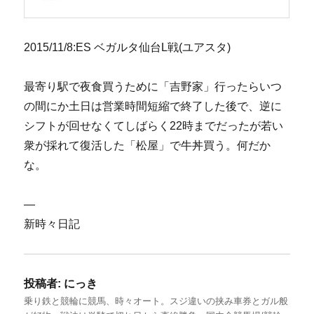
2015/11/8:ES ベガルタ仙台L戦(ユアスタ)
最寄り駅で夜食買うために「吉野家」行ったらいつ
の間にか土日は営業時間短縮で終了した後で、逆に
シフトが回せなくてしばらく22時までだったが若い
衆が採れて復活した「松屋」で牛丼買う。何だか
な。
—
新時々日記
投稿者:
にっき
乗り鉄と競輪に競馬、時々オート。スジ違いの挟み車券とガル般