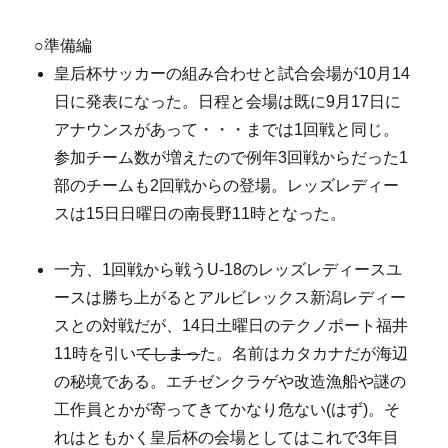
○準備編
皇后杯サッカーの組み合わせと試合会場が10月14
日に発表になった。日程と会場は既に9月17日に
アナウンスがあって・・・までは1回戦と同じ。
参加チーム数が増えたので例年3回戦からだった1
部のチームも2回戦からの登場。レッズレディー
スは15日日曜日の南長野11時となった。
一方、1回戦から戦うU-18のレッズレディースユ
ースは勝ち上がるとアルビレックス新潟レディー
スとの対戦だが、14日土曜日のテクノポート福井
11時を引い
てしまっ
た。名前はカタカナだが海辺
の秘境である。エチゼンクラゲや改造漁船や謎の
工作員とかが寄ってきてかなり危ない(はず)。そ
れはともかく皇后杯の会場としてはこれで3年目