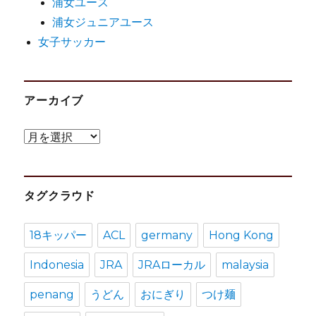
浦女ユース
浦女ジュニアユース
女子サッカー
アーカイブ
ア
ー
カ
タグクラウド
イ
ブ
18キッパー
ACL
germany
Hong Kong
Indonesia
JRA
JRAローカル
malaysia
penang
うどん
おにぎり
つけ麺