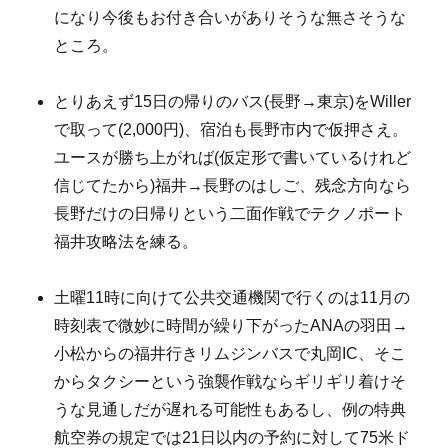
になり今後もお付き合いがありそうな無さそうな
ところ。
とりあえず15日の帰りのバス(長野→東京)をWiller
で取って(2,000円)、宿泊も長野市内で仮押さえ。
ユースが勝ち上がれば(仮定形で書いているけれど
信じてたから)福井→長野のはしご、残念方向なら
長野だけの日帰りという二面作戦でテクノポート
福井攻略法を練る。
土曜11時に向けて公共交通機関で行くのは11月の
時刻表で微妙に時間が繰り下がったANAの羽田→
小松からの福井行きリムジンバスで丸岡IC、そこ
からタクシーという強襲作戦ならギリギリ着けそ
うな見通しだが遅れる可能性もあるし、例の特典
航空券の規定では21日以内の予約に対して75米ド