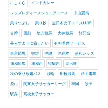
にしくら
インドカレー
レッズレディースジュニアユース
中山競馬
乗りつぶし
乗り鉄
全日本女子ユースU-18
台湾
回顧
地方競馬
大井競馬
好配当
暮らすように旅したい
有料着席サービス
東京競馬
栄坊
沖縄
沖縄本
浦和レッズ
浦和競馬
浦和西
特観席
皇后杯
秋の乗り放題パス
競輪
船橋競馬
路面電車
釜山
関東女子サッカーリーグ
韓国
餃子
駅弁
高校女子サッカー