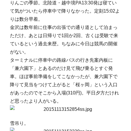
りんごの季節。北陸道・越中境PA13:30発は寝てい
て気がついたら停車中で降りなかった。定刻15:02よ
りは数分早着。
金沢は数年前に仕事の出張での通り道として泊まっ
ただけ、あとは日帰りで1回か2回、古くは受験で来
ているという過去来歴。ちなみに今日は競馬の開催
がない。
ターミナルに停車中の路線バスの行き先案内板に
「兼六園下」とあるのだけ見て飛び乗るとすぐ発
車。ほぼ事前準備をしてこなかったが、兼六園下で
降りて見当をつけて上がると「桜ヶ岡」という入口
があったのでそこから入場(310円)。平日夕方だけれ
ど思ったより人がいる。
雪吊り。