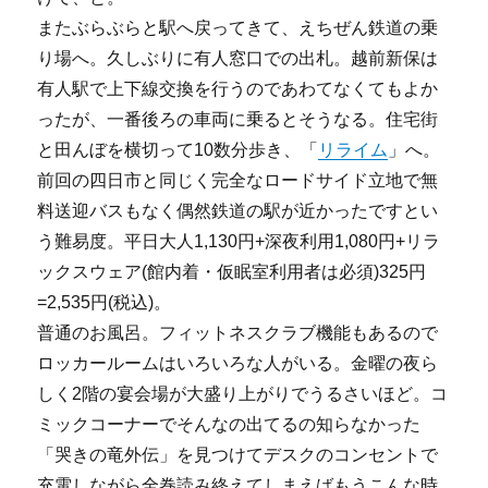
またぶらぶらと駅へ戻ってきて、えちぜん鉄道の乗
り場へ。久しぶりに有人窓口での出札。越前新保は
有人駅で上下線交換を行うのであわてなくてもよか
ったが、一番後ろの車両に乗るとそうなる。住宅街
と田んぼを横切って10数分歩き、「
リライム
」へ。
前回の四日市と同じく完全なロードサイド立地で無
料送迎バスもなく偶然鉄道の駅が近かったですとい
う難易度。平日大人1,130円+深夜利用1,080円+リラ
ックスウェア(館内着・仮眠室利用者は必須)325円
=2,535円(税込)。
普通のお風呂。フィットネスクラブ機能もあるので
ロッカールームはいろいろな人がいる。金曜の夜ら
しく2階の宴会場が大盛り上がりでうるさいほど。コ
ミックコーナーでそんなの出てるの知らなかった
「哭きの竜外伝」を見つけてデスクのコンセントで
充電しながら全巻読み終えてしまえばもうこんな時