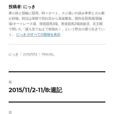
投稿者:
にっき
乗り鉄と競輪に競馬、時々オート。スジ違いの挟み車券とガル般
が好物。戦法は単騎で切れ目から直線勝負。国内全競馬場/競輪
場/オートレース場、韓国競馬3場、香港競馬2場踏破済。京王閣
で聞いた「後ろ見てねえで前踏め！」という野次の通り生きてい
く。
にっき のすべての投稿を表示
投
投
カ
にっき
2015/11/13
TRAVEL
稿
稿
テ
者
日:
ゴ
リ
ー
投
前
稿
2015/11/2-11/8:週記
前
の
ナ
投
ビ
稿:
次