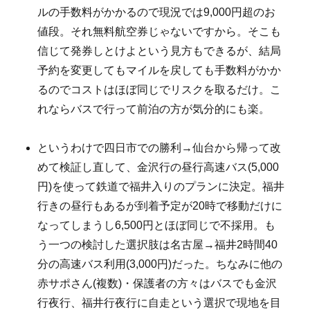
ルの手数料がかかるので現況では9,000円超のお
値段。それ無料航空券じゃないですから。そこも
信じて発券しとけよという見方もできるが、結局
予約を変更してもマイルを戻しても手数料がかか
るのでコストはほぼ同じでリスクを取るだけ。こ
れならバスで行って前泊の方が気分的にも楽。
というわけで四日市での勝利→仙台から帰って改
めて検証し直して、金沢行の昼行高速バス(5,000
円)を使って鉄道で福井入りのプランに決定。福井
行きの昼行もあるが到着予定が20時で移動だけに
なってしまうし6,500円とほぼ同じで不採用。も
う一つの検討した選択肢は名古屋→福井2時間40
分の高速バス利用(3,000円)だった。ちなみに他の
赤サポさん(複数)・保護者の方々はバスでも金沢
行夜行、福井行夜行に自走という選択で現地を目