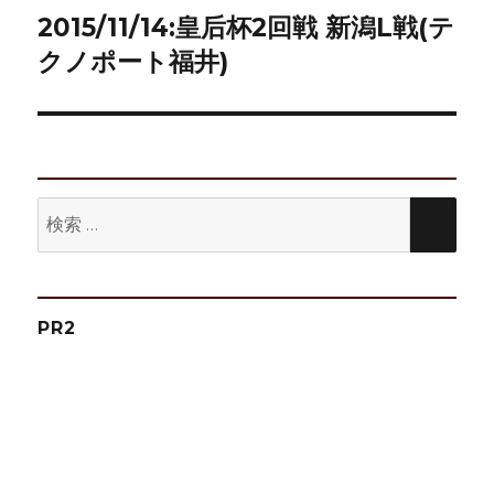
ゲ
2015/11/14:皇后杯2回戦 新潟L戦(テ
次
の
クノポート福井)
ー
投
シ
稿:
ョ
ン
検
検
索:
索
PR2