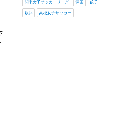
関東女子サッカーリーグ
韓国
餃子
駅弁
高校女子サッカー
下
レ