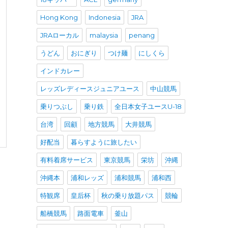
Hong Kong
Indonesia
JRA
JRAローカル
malaysia
penang
うどん
おにぎり
つけ麺
にしくら
インドカレー
レッズレディースジュニアユース
中山競馬
乗りつぶし
乗り鉄
全日本女子ユースU-18
台湾
回顧
地方競馬
大井競馬
好配当
暮らすように旅したい
有料着席サービス
東京競馬
栄坊
沖縄
沖縄本
浦和レッズ
浦和競馬
浦和西
特観席
皇后杯
秋の乗り放題パス
競輪
船橋競馬
路面電車
釜山