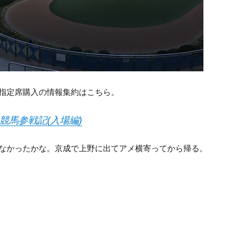
指定席購入の情報集約はこちら。
:中山競馬参戦記(入場編)
なかったかな。京成で上野に出てアメ横寄ってから帰る。