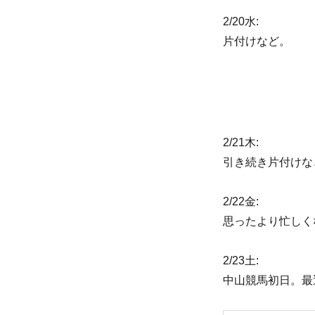
2/20水:
片付けなど。
2/21木:
引き続き片付けな
2/22金:
思ったより忙しく
2/23土:
中山競馬初日。最