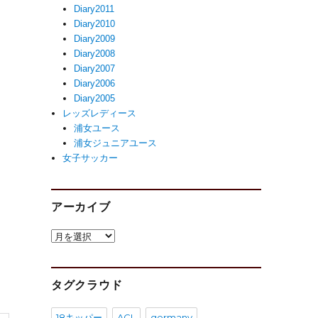
Diary2011
Diary2010
Diary2009
Diary2008
Diary2007
Diary2006
Diary2005
レッズレディース
浦女ユース
浦女ジュニアユース
女子サッカー
アーカイブ
ア
ー
カ
イ
タグクラウド
ブ
18キッパー
ACL
germany