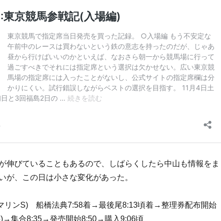
が伸びていることもあるので、しばらくしたら中山も情報をま
いが、この日は小さな変化があった。
アクアマリンS) 船橋法典7:58着→最後尾8:13頃着→整理券配布開始
o.65)→集合8:35→発売開始8:50→購入9:06頃