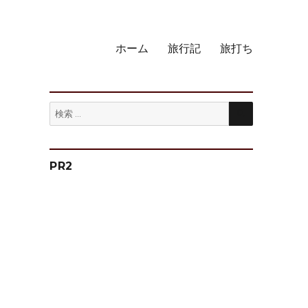
ホーム
旅行記
旅打ち
検
検
索
索:
PR2