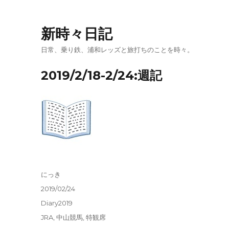
新時々日記
日常、乗り鉄、浦和レッズと旅打ちのことを時々。
2019/2/18-2/24:週記
投
にっき
稿
投
2019/02/24
者
稿
カ
Diary2019
日:
テ
タ
JRA
,
中山競馬
,
特観席
ゴ
グ