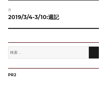
投
ビ
稿:
次
ゲ
2019/3/4-3/10:週記
次
の
ー
投
シ
稿:
ョ
検
検
ン
索:
索
PR2