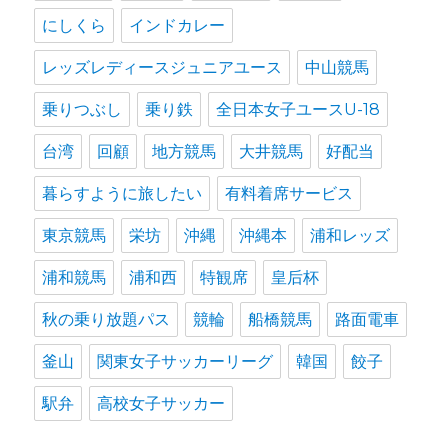
にしくら
インドカレー
レッズレディースジュニアユース
中山競馬
乗りつぶし
乗り鉄
全日本女子ユースU-18
台湾
回顧
地方競馬
大井競馬
好配当
暮らすように旅したい
有料着席サービス
東京競馬
栄坊
沖縄
沖縄本
浦和レッズ
浦和競馬
浦和西
特観席
皇后杯
秋の乗り放題パス
競輪
船橋競馬
路面電車
釜山
関東女子サッカーリーグ
韓国
餃子
駅弁
高校女子サッカー