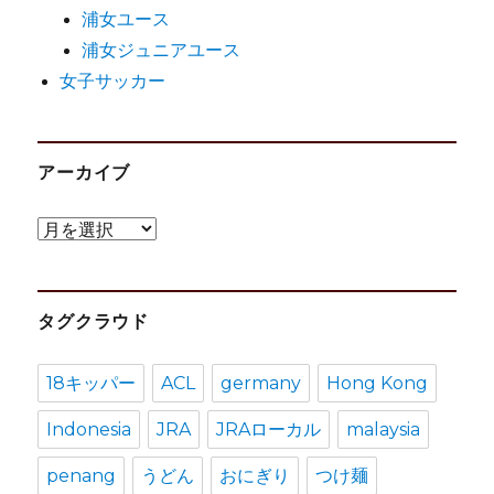
浦女ユース
浦女ジュニアユース
女子サッカー
アーカイブ
ア
ー
カ
タグクラウド
イ
ブ
18キッパー
ACL
germany
Hong Kong
Indonesia
JRA
JRAローカル
malaysia
penang
うどん
おにぎり
つけ麺