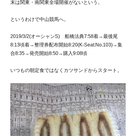
末は関東・南関東全場開催がないという。
というわけで中山競馬へ。
2019/3/2(オーシャンS) 船橋法典7:58着→最後尾
8:13頃着→整理券配布開始8:20(K-Seat:No.103)→集
合8:35→発売開始8:50→購入9:08頃
いつもの朝定食ではなくカツサンドからスタート。