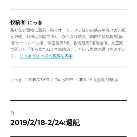
投稿者:
にっき
乗り鉄と競輪に競馬、時々オート。スジ違いの挟み車券とガル般
が好物。戦法は単騎で切れ目から直線勝負。国内全競馬場/競輪
場/オートレース場、韓国競馬3場、香港競馬2場踏破済。京王閣
で聞いた「後ろ見てねえで前踏め！」という野次の通り生きてい
く。
にっき のすべての投稿を表示
投
投
カ
タ
にっき
2019/03/03
Diary2019
JRA
,
中山競馬
,
特観席
稿
稿
テ
グ
者
日:
ゴ
リ
ー
投
前
稿
2019/2/18-2/24:週記
前
の
ナ