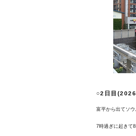
○2日目(2026
富平から出てソウル
7時過ぎに起きて