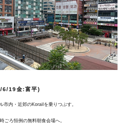
/6/19金:富平)
市内・近郊のKorailを乗りつぶす。
8時ごろ恒例の無料朝食会場へ。