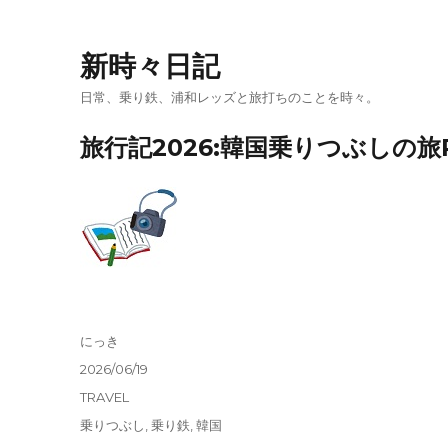
新時々日記
日常、乗り鉄、浦和レッズと旅打ちのことを時々。
旅行記2026:韓国乗りつぶしの旅Pa
投
にっき
稿
投
2026/06/19
者
稿
カ
TRAVEL
日:
テ
タ
乗りつぶし
,
乗り鉄
,
韓国
ゴ
グ