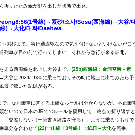
ら折りたたみ傘が顔を出した状態で出発。
yeong8:56(1号線)→素砂/소사/Sosa(西海線)→大谷/
号線)→大化/대화/Daehwa
向へ素砂まで。急行通過駅なので気を付けないといけないがこ
通列車が目の前で行ってしまい、それから急行が来る展開。
を走る西海線を北上し大谷まで。
(25b)西海線：金浦空港－素
大谷は2024/11/30に乗っておりその時に地上に出てみたら予
風景で驚いた記憶がある。
まで。なお乗車に関する正確なルールは分からないが、不正乗
頭ないので日本のJRでのルールを援用して「終点で折り返す
」「交差しない（一筆書き経路を守る）」ように乗るつもりで
乗車分を合わせて
(23)一山線〔3号線〕：紙杻－大化
を完乗。