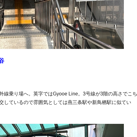
谷
線乗り場へ。英字ではGyooe Line。3号線が3階の高さでこ
交しているので雰囲気としては燕三条駅や新鳥栖駅に似てい