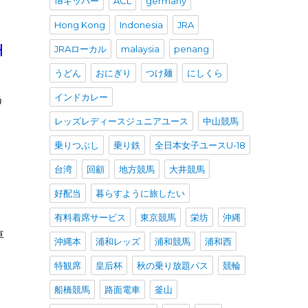
18キッパー
ACL
germany
Hong Kong
Indonesia
JRA
대
JRAローカル
malaysia
penang
うどん
おにぎり
つけ麺
にしくら
インドカレー
う
レッズレディースジュニアユース
中山競馬
乗りつぶし
乗り鉄
全日本女子ユースU-18
台湾
回顧
地方競馬
大井競馬
好配当
暮らすように旅したい
有料着席サービス
東京競馬
栄坊
沖縄
車
沖縄本
浦和レッズ
浦和競馬
浦和西
と
特観席
皇后杯
秋の乗り放題パス
競輪
船橋競馬
路面電車
釜山